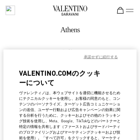
Skip to content
Return to Nav
Athens
住所：
承諾せずに続行する
SKOUFA STREET 15, KOLONAKI
C/O LUISA WORLD
VALENTINO.COMのクッキ
ATHENS
10673
ーについて
営業中
- 閉店時間
5:00 PM
ヴァレンティノは、本ウェブサイトを適切に機能させるため
にテクニカルクッキーを使用し、お客様の同意のもと、コン
21 0363 5600
テンツのパーソナライズ、ターゲット広告コミュニケーショ
ンの送信、ユーザー行動および広告キャンペーンの効果に関
する分析を行うために、クッキーおよびその他のトラッキン
行き方
Link Opens in New Tab
グ技術を使用し、Meta、Google、TikTokなどのパートナーと
特定の情報を共有します（ファーストおよびサードパーティ
のプロファイリングおよびマーケティングクッキーおよび技
Ride there with Uber
術を使用）。「すべて許可」をクリックすると、マーケティ