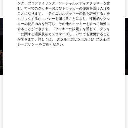
ング、プロファイリング、ソーシャルメディアクッキーを含
む、すべてのクッキーおよびトラッカーの使用を受け入れる
ことになります。「テクニカルクッキーのみを許可する」を
クリックするか、バナーを閉じることにより、技術的なクッ
キーの使用のみを許可し、その他のクッキーをすべて無効に
することができます。「クッキーの設定」を通じて、クッキ
ーに関する選択肢をカスタマイズし、いつでも変更すること
ができます。詳しくは、
クッキーポリシー
および
プライバ
シーポリシー
をご覧ください。
営業時間
曜日
時間
日曜
閉店
月曜
10:00 AM
-
5:00 PM
火曜
10:00 AM
-
8:00 PM
水曜
10:00 AM
-
5:00 PM
木曜
10:00 AM
-
8:00 PM
金曜
10:00 AM
-
8:00 PM
土曜
10:00 AM
-
5:00 PM