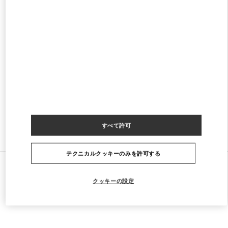
KUWAIT CITY SALHIYA COMPLEX
MOHAMMAD THUNAYYAN STREET
SALHIYA COMPLEX - GROUND FLOOR
13095
KUWAIT CITY
PHONE
電話:
2240 0768
閉店
- 開店時間
10:00 AM
すべて許可
ストアをもっと探す
テクニカルクッキーのみを許可する
すべてのストア
クウェート
Sixth Ring Road, South Surra
Valentino GIFTS FOR HER
クッキーの設定