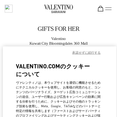
Skip to content
Return to Nav
GIFTS FOR HER
Valentino
Kuwait City Bloomingdales 360 Mall
承諾せずに続行する
CALL NOW
VALENTINO.COMのクッキー
MORE DETAILS
について
ヴァレンティノは、本ウェブサイトを適切に機能させるため
LINK OPENS IN NEW 
行き方
にテクニカルクッキーを使用し、お客様の同意のもと、コン
テンツのパーソナライズ、ターゲット広告コミュニケーショ
ンの送信、ユーザー行動および広告キャンペーンの効果に関
する分析を行うために、クッキーおよびその他のトラッキン
グ技術を使用し、Meta、Google、TikTokなどのパートナーと
特定の情報を共有します（ファーストおよびサードパーティ
のプロファイリングおよびマーケティングクッキーおよび技