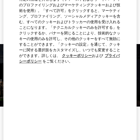
行き方
Link Opens in New Tab
のプロファイリングおよびマーケティングクッキーおよび技
術を使用）。「すべて許可」をクリックすると、マーケティ
ング、プロファイリング、ソーシャルメディアクッキーを含
Ride there with Uber
む、すべてのクッキーおよびトラッカーの使用を受け入れる
ことになります。「テクニカルクッキーのみを許可する」を
クリックするか、バナーを閉じることにより、技術的なクッ
キーの使用のみを許可し、その他のクッキーをすべて無効に
することができます。「クッキーの設定」を通じて、クッキ
ーに関する選択肢をカスタマイズし、いつでも変更すること
ができます。詳しくは、
クッキーポリシー
および
プライバ
シーポリシー
をご覧ください。
営業時間
曜日
時間
日曜
10:00 AM
-
10:00 PM
月曜
10:00 AM
-
10:00 PM