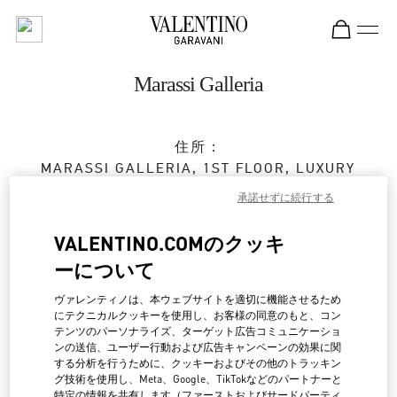
Skip to content
Return to Nav
Marassi Galleria
住所：
MARASSI GALLERIA, 1ST FLOOR, LUXURY
SECTION
承諾せずに続行する
DIYAR AL MUHARRAQ
MANAMA
VALENTINO.COMのクッキ
営業中
- 閉店時間
10:00 PM
ーについて
ヴァレンティノは、本ウェブサイトを適切に機能させるため
BOOK AN APPOINTMENT
にテクニカルクッキーを使用し、お客様の同意のもと、コン
テンツのパーソナライズ、ターゲット広告コミュニケーショ
ンの送信、ユーザー行動および広告キャンペーンの効果に関
7799 3000
する分析を行うために、クッキーおよびその他のトラッキン
グ技術を使用し、Meta、Google、TikTokなどのパートナーと
特定の情報を共有します（ファーストおよびサードパーティ