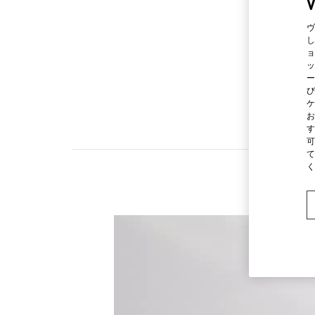
ヴ
し
ョ
ッ
ー
び
ケ
お
す
可
て
く