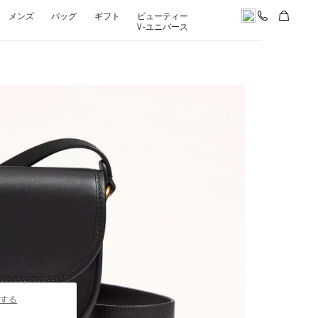
メンズ
バッグ
ギフト
ビューティー
V-ユニバース
pens in New Tab
する