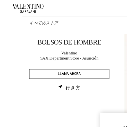
Skip to content
Return to Nav
すべてのストア
BOLSOS DE HOMBRE
Valentino
SAX Department Store - Asunción
LLAMA AHORA
LINK OPENS IN NE
行き方