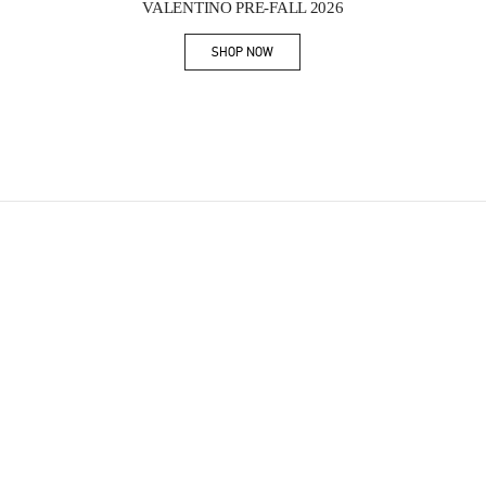
VALENTINO PRE-FALL 2026
SHOP NOW
Link Opens in New Tab