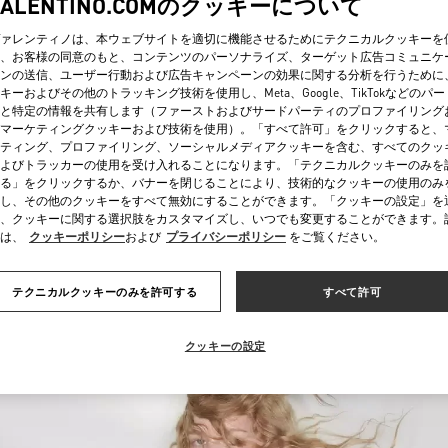
VALENTINO.COMのクッキーについて
ァレンティノは、本ウェブサイトを適切に機能させるためにテクニカルクッキーを
、お客様の同意のもと、コンテンツのパーソナライズ、ターゲット広告コミュニケ
ンの送信、ユーザー行動および広告キャンペーンの効果に関する分析を行うために
キーおよびその他のトラッキング技術を使用し、Meta、Google、TikTokなどのパ
と特定の情報を共有します（ファーストおよびサードパーティのプロファイリング
マーケティングクッキーおよび技術を使用）。「すべて許可」をクリックすると、
ティング、プロファイリング、ソーシャルメディアクッキーを含む、すべてのクッ
DESCUBRE MÁS
よびトラッカーの使用を受け入れることになります。「テクニカルクッキーのみを
る」をクリックするか、バナーを閉じることにより、技術的なクッキーの使用のみ
し、その他のクッキーをすべて無効にすることができます。「クッキーの設定」を
、クッキーに関する選択肢をカスタマイズし、いつでも変更することができます。
は、
クッキーポリシー
および
プライバシーポリシー
をご覧ください。
NOVEDADES
テクニカルクッキーのみを許可する
すべて許可
クッキーの設定