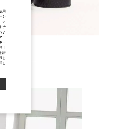
使用
ーシ
、ク
ートナ
およ
マー
キー
許可
を許
通じ
詳し