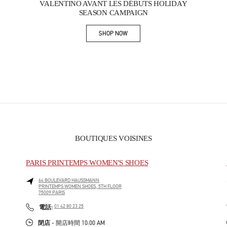
VALENTINO AVANT LES DÉBUTS HOLIDAY
SEASON CAMPAIGN
SHOP NOW
Link Opens in New Tab
BOUTIQUES VOISINES
PARIS PRINTEMPS WOMEN'S SHOES
64 BOULEVARD HAUSSMANN
PRINTEMPS WOMEN SHOES, 5TH FLOOR
75009
PARIS
PHONE
電話:
01 42 80 23 25
閉店
- 開店時間
10:00 AM