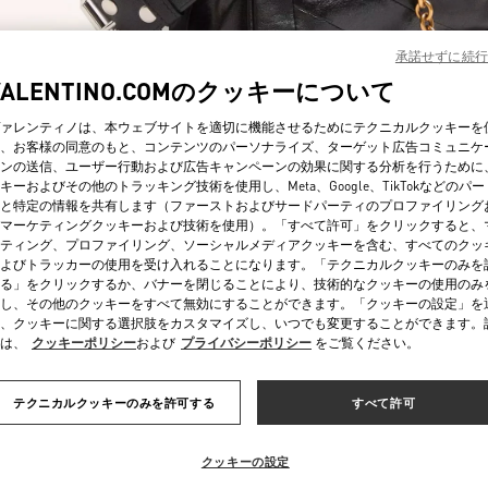
承諾せずに続行
VALENTINO.COMのクッキーについて
ァレンティノは、本ウェブサイトを適切に機能させるためにテクニカルクッキーを
、お客様の同意のもと、コンテンツのパーソナライズ、ターゲット広告コミュニケ
ンの送信、ユーザー行動および広告キャンペーンの効果に関する分析を行うために
DÉCOUVRIR PLUS
キーおよびその他のトラッキング技術を使用し、Meta、Google、TikTokなどのパ
と特定の情報を共有します（ファーストおよびサードパーティのプロファイリング
マーケティングクッキーおよび技術を使用）。「すべて許可」をクリックすると、
ティング、プロファイリング、ソーシャルメディアクッキーを含む、すべてのクッ
よびトラッカーの使用を受け入れることになります。「テクニカルクッキーのみを
る」をクリックするか、バナーを閉じることにより、技術的なクッキーの使用のみ
新着アイテム
し、その他のクッキーをすべて無効にすることができます。「クッキーの設定」を
、クッキーに関する選択肢をカスタマイズし、いつでも変更することができます。
は、
クッキーポリシー
および
プライバシーポリシー
をご覧ください。
テクニカルクッキーのみを許可する
すべて許可
クッキーの設定