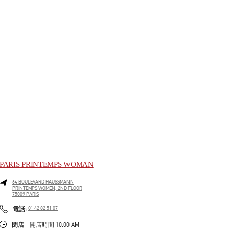
PARIS PRINTEMPS WOMAN
64 BOULEVARD HAUSSMANN
PRINTEMPS WOMEN, 2ND FLOOR
75009
PARIS
PHONE
電話:
01 42 82 51 07
閉店
- 開店時間
10:00 AM