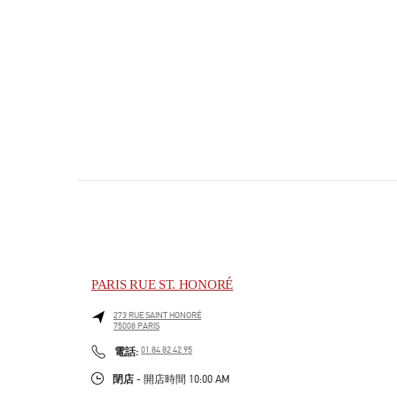
PARIS RUE ST. HONORÉ
273 RUE SAINT HONORÉ
75008
PARIS
PHONE
電話:
01 84 82 42 95
閉店
- 開店時間
10:00 AM