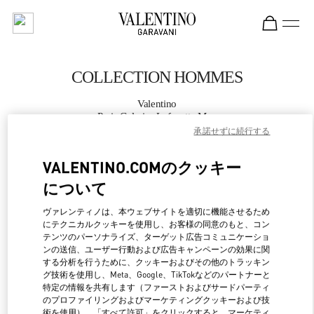
Skip to content
Return to Nav
COLLECTION HOMMES
Valentino
Paris Galeries Lafayette Man
承諾せずに続行する
APPELLE MAINTENANT
VALENTINO.COMのクッキー
について
PLUS DE DÉTAILS
ヴァレンティノは、本ウェブサイトを適切に機能させるため
にテクニカルクッキーを使用し、お客様の同意のもと、コン
LINK OPENS IN NEW 
行き方
テンツのパーソナライズ、ターゲット広告コミュニケーショ
ンの送信、ユーザー行動および広告キャンペーンの効果に関
する分析を行うために、クッキーおよびその他のトラッキン
グ技術を使用し、Meta、Google、TikTokなどのパートナーと
特定の情報を共有します（ファーストおよびサードパーティ
のプロファイリングおよびマーケティングクッキーおよび技
術を使用）。「すべて許可」をクリックすると、マーケティ