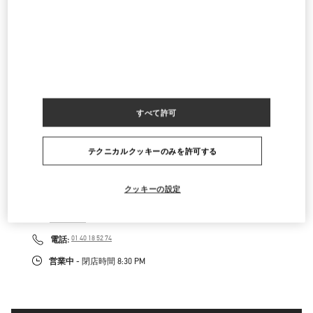
営業中
- 閉店時間
8:30 PM
PARIS GALERIES LAFAYETTE WOMEN'S SHOES
40 BOULEVARD HAUSSMANN
GALERIES LAFAYETTE SHOES - 4TH FLOOR
75009
PARIS
LINK OPENS IN NEW TAB
すべて許可
PHONE
電話:
01 42 06 38 22
営業中
- 閉店時間
8:30 PM
テクニカルクッキーのみを許可する
PARIS GALERIES LAFAYETTE WOMEN'S BAGS
クッキーの設定
40 BOULEVARD HAUSSMANN
GALERIES LAFAYETTE BAGS - LOWER FLOOR
75009
PARIS
LINK OPENS IN NEW TAB
PHONE
電話:
01 40 18 52 74
営業中
- 閉店時間
8:30 PM