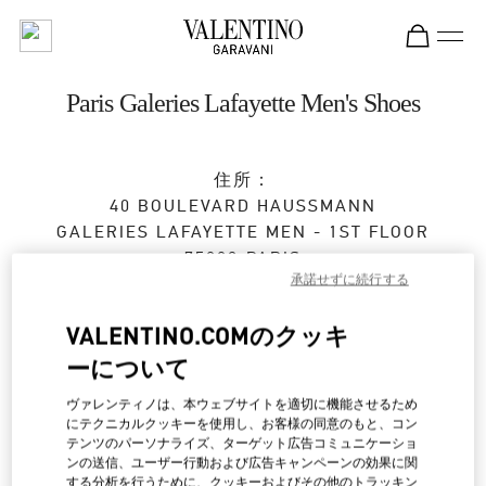
Skip to content
Return to Nav
Paris Galeries Lafayette Men's Shoes
住所：
40 BOULEVARD HAUSSMANN
GALERIES LAFAYETTE MEN - 1ST FLOOR
75009
PARIS
承諾せずに続行する
営業中
- 閉店時間
8:30 PM
VALENTINO.COMのクッキ
ーについて
ストアご来店予約
ヴァレンティノは、本ウェブサイトを適切に機能させるため
にテクニカルクッキーを使用し、お客様の同意のもと、コン
01 40 36 18 46
テンツのパーソナライズ、ターゲット広告コミュニケーショ
ンの送信、ユーザー行動および広告キャンペーンの効果に関
する分析を行うために、クッキーおよびその他のトラッキン