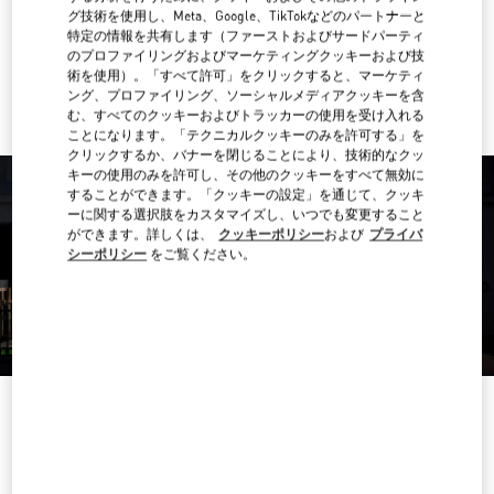
行き方
Link Opens in New Tab
グ技術を使用し、Meta、Google、TikTokなどのパートナーと
特定の情報を共有します（ファーストおよびサードパーティ
のプロファイリングおよびマーケティングクッキーおよび技
Ride there with Uber
術を使用）。「すべて許可」をクリックすると、マーケティ
ング、プロファイリング、ソーシャルメディアクッキーを含
む、すべてのクッキーおよびトラッカーの使用を受け入れる
ことになります。「テクニカルクッキーのみを許可する」を
クリックするか、バナーを閉じることにより、技術的なクッ
キーの使用のみを許可し、その他のクッキーをすべて無効に
することができます。「クッキーの設定」を通じて、クッキ
ーに関する選択肢をカスタマイズし、いつでも変更すること
ができます。詳しくは、
クッキーポリシー
および
プライバ
シーポリシー
をご覧ください。
営業時間
曜日
時間
日曜
11:00 AM
-
8:00 PM
月曜
10:00 AM
-
8:30 PM