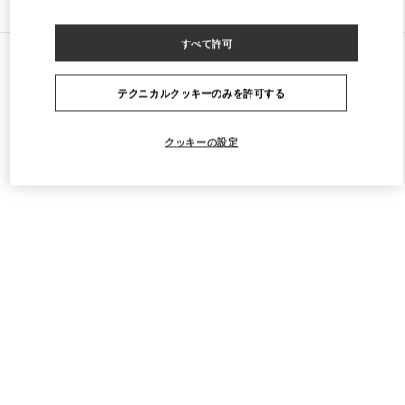
すべて許可
すべてのストア
フランス
64 Boulevard Haussmann
Valentino PRÊT-À-PORTER FEMME
テクニカルクッキーのみを許可する
クッキーの設定