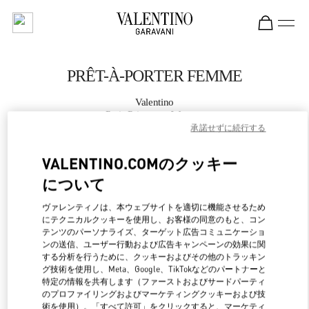
Skip to content
Return to Nav
PRÊT-À-PORTER FEMME
Valentino
Paris Printemps Woman
承諾せずに続行する
APPELLE MAINTENANT
VALENTINO.COMのクッキー
について
PLUS DE DÉTAILS
ヴァレンティノは、本ウェブサイトを適切に機能させるため
にテクニカルクッキーを使用し、お客様の同意のもと、コン
LINK OPENS IN NEW 
行き方
テンツのパーソナライズ、ターゲット広告コミュニケーショ
ンの送信、ユーザー行動および広告キャンペーンの効果に関
する分析を行うために、クッキーおよびその他のトラッキン
グ技術を使用し、Meta、Google、TikTokなどのパートナーと
特定の情報を共有します（ファーストおよびサードパーティ
のプロファイリングおよびマーケティングクッキーおよび技
術を使用）。「すべて許可」をクリックすると、マーケティ