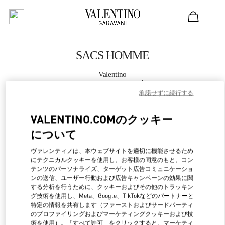
Skip to content
Return to Nav
SACS HOMME
Valentino
Paris Rue St. Honoré
承諾せずに続行する
APPELLE MAINTENANT
VALENTINO.COMのクッキー
について
PLUS DE DÉTAILS
ヴァレンティノは、本ウェブサイトを適切に機能させるため
にテクニカルクッキーを使用し、お客様の同意のもと、コン
LINK OPENS IN NEW 
行き方
テンツのパーソナライズ、ターゲット広告コミュニケーショ
ンの送信、ユーザー行動および広告キャンペーンの効果に関
する分析を行うために、クッキーおよびその他のトラッキン
グ技術を使用し、Meta、Google、TikTokなどのパートナーと
特定の情報を共有します（ファーストおよびサードパーティ
のプロファイリングおよびマーケティングクッキーおよび技
術を使用）。「すべて許可」をクリックすると、マーケティ