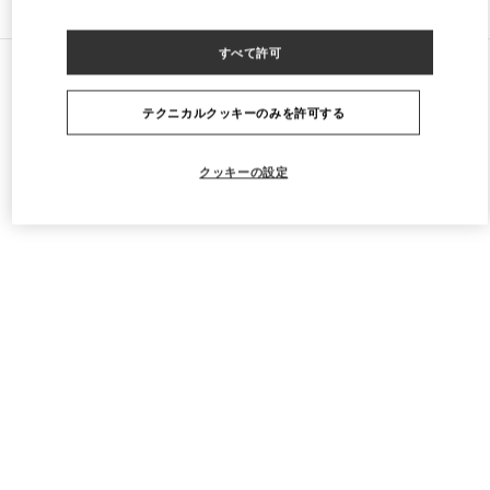
すべて許可
すべてのストア
フランス
273 Rue Saint Honoré
Valentino SACS HOMME
テクニカルクッキーのみを許可する
クッキーの設定