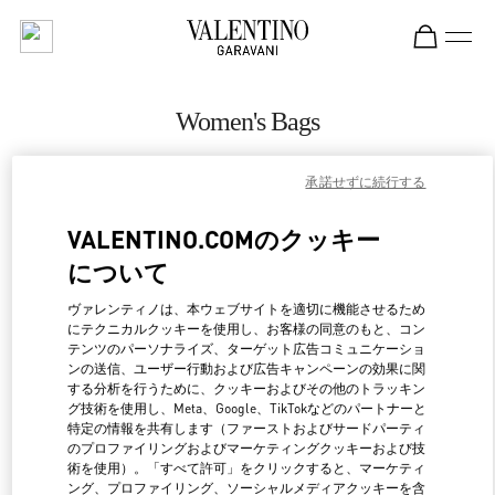
Skip to content
Return to Nav
Women's Bags
Valentino
承諾せずに続行する
Sao Paulo
VALENTINO.COMのクッキー
CALL NOW
について
MORE DETAILS
ヴァレンティノは、本ウェブサイトを適切に機能させるため
にテクニカルクッキーを使用し、お客様の同意のもと、コン
テンツのパーソナライズ、ターゲット広告コミュニケーショ
LINK OPENS IN NEW 
行き方
ンの送信、ユーザー行動および広告キャンペーンの効果に関
する分析を行うために、クッキーおよびその他のトラッキン
グ技術を使用し、Meta、Google、TikTokなどのパートナーと
特定の情報を共有します（ファーストおよびサードパーティ
のプロファイリングおよびマーケティングクッキーおよび技
術を使用）。「すべて許可」をクリックすると、マーケティ
ング、プロファイリング、ソーシャルメディアクッキーを含