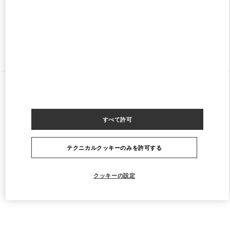
閉店
- 開店時間
2:00 PM
ストアをもっと探す
すべてのストア
ブラジル
Av. Magalhães de Castro, 12000
Valentino Women's Bags
すべて許可
テクニカルクッキーのみを許可する
クッキーの設定