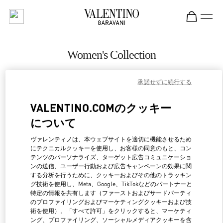
Skip to content
Return to Nav
Women's Collection
Valentino
承諾せずに続行する
Sao Paulo
VALENTINO.COMのクッキー
CALL NOW
について
MORE DETAILS
ヴァレンティノは、本ウェブサイトを適切に機能させるため
にテクニカルクッキーを使用し、お客様の同意のもと、コン
テンツのパーソナライズ、ターゲット広告コミュニケーショ
LINK OPENS IN NEW 
行き方
ンの送信、ユーザー行動および広告キャンペーンの効果に関
する分析を行うために、クッキーおよびその他のトラッキン
グ技術を使用し、Meta、Google、TikTokなどのパートナーと
特定の情報を共有します（ファーストおよびサードパーティ
のプロファイリングおよびマーケティングクッキーおよび技
術を使用）。「すべて許可」をクリックすると、マーケティ
ング、プロファイリング、ソーシャルメディアクッキーを含