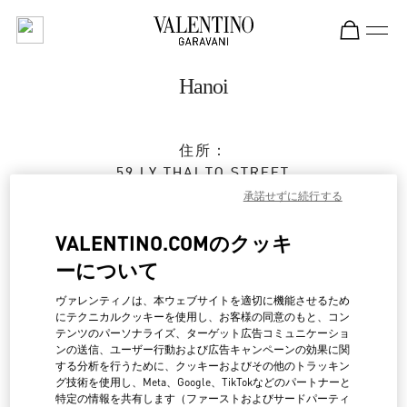
Skip to content
Return to Nav
Hanoi
住所：
59 LY THAI TO STREET
HOAN KIEM DISTRICT
HANOI
承諾せずに続行する
営業中
- 閉店時間
8:00 PM
VALENTINO.COMのクッキ
ーについて
024 3938 8588
ヴァレンティノは、本ウェブサイトを適切に機能させるため
にテクニカルクッキーを使用し、お客様の同意のもと、コン
行き方
Link Opens in New Tab
テンツのパーソナライズ、ターゲット広告コミュニケーショ
ンの送信、ユーザー行動および広告キャンペーンの効果に関
する分析を行うために、クッキーおよびその他のトラッキン
Ride there with Uber
グ技術を使用し、Meta、Google、TikTokなどのパートナーと
特定の情報を共有します（ファーストおよびサードパーティ