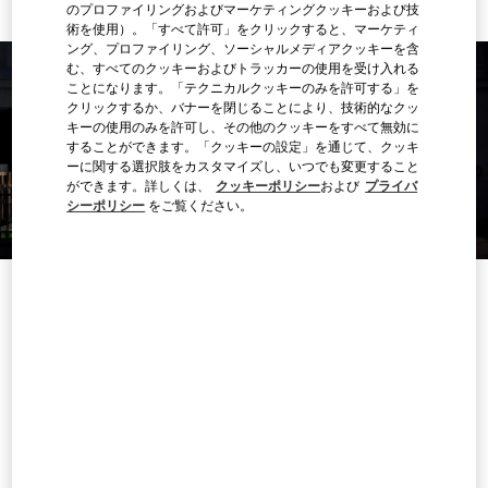
のプロファイリングおよびマーケティングクッキーおよび技
術を使用）。「すべて許可」をクリックすると、マーケティ
ング、プロファイリング、ソーシャルメディアクッキーを含
む、すべてのクッキーおよびトラッカーの使用を受け入れる
ことになります。「テクニカルクッキーのみを許可する」を
クリックするか、バナーを閉じることにより、技術的なクッ
キーの使用のみを許可し、その他のクッキーをすべて無効に
することができます。「クッキーの設定」を通じて、クッキ
ーに関する選択肢をカスタマイズし、いつでも変更すること
ができます。詳しくは、
クッキーポリシー
および
プライバ
シーポリシー
をご覧ください。
営業時間
曜日
時間
日曜
10:00 AM
-
8:00 PM
月曜
10:00 AM
-
8:00 PM
火曜
10:00 AM
-
8:00 PM
水曜
10:00 AM
-
8:00 PM
木曜
10:00 AM
-
8:00 PM
金曜
10:00 AM
-
8:00 PM
土曜
10:00 AM
-
8:00 PM