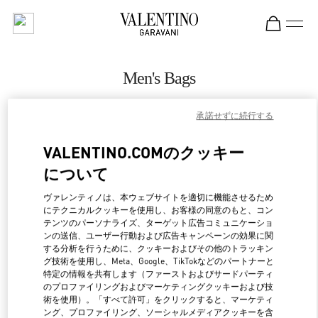
Skip to content
Return to Nav
Men's Bags
Valentino
承諾せずに続行する
Pavilion Kuala Lumpur
VALENTINO.COMのクッキー
CALL NOW
について
MORE DETAILS
ヴァレンティノは、本ウェブサイトを適切に機能させるため
にテクニカルクッキーを使用し、お客様の同意のもと、コン
テンツのパーソナライズ、ターゲット広告コミュニケーショ
LINK OPENS IN NEW 
行き方
ンの送信、ユーザー行動および広告キャンペーンの効果に関
する分析を行うために、クッキーおよびその他のトラッキン
グ技術を使用し、Meta、Google、TikTokなどのパートナーと
特定の情報を共有します（ファーストおよびサードパーティ
のプロファイリングおよびマーケティングクッキーおよび技
術を使用）。「すべて許可」をクリックすると、マーケティ
ング、プロファイリング、ソーシャルメディアクッキーを含