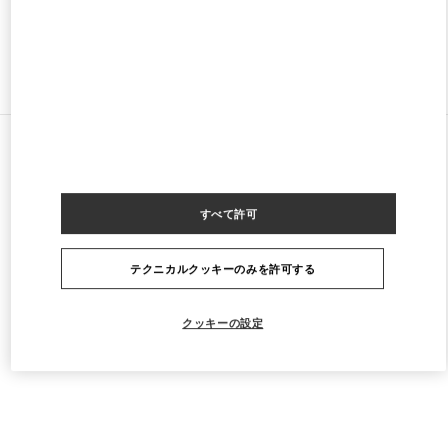
ストアをもっと探す
すべてのストア
マレーシア
168, Jalan Bukit Bintang
Valentino Men's Bags
すべて許可
テクニカルクッキーのみを許可する
クッキーの設定