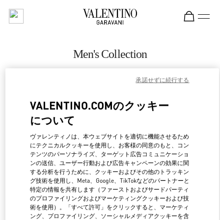
Skip to content
Return to Nav
Men's Collection
Valentino
承諾せずに続行する
Pavilion Kuala Lumpur
VALENTINO.COMのクッキー
CALL NOW
について
MORE DETAILS
ヴァレンティノは、本ウェブサイトを適切に機能させるため
にテクニカルクッキーを使用し、お客様の同意のもと、コン
テンツのパーソナライズ、ターゲット広告コミュニケーショ
LINK OPENS IN NEW 
行き方
ンの送信、ユーザー行動および広告キャンペーンの効果に関
する分析を行うために、クッキーおよびその他のトラッキン
グ技術を使用し、Meta、Google、TikTokなどのパートナーと
特定の情報を共有します（ファーストおよびサードパーティ
のプロファイリングおよびマーケティングクッキーおよび技
術を使用）。「すべて許可」をクリックすると、マーケティ
ング、プロファイリング、ソーシャルメディアクッキーを含