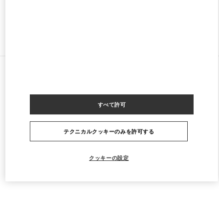
ストアをもっと探す
すべてのストア
マレーシア
168, Jalan Bukit Bintang
Valentino Men's Collection
すべて許可
テクニカルクッキーのみを許可する
クッキーの設定