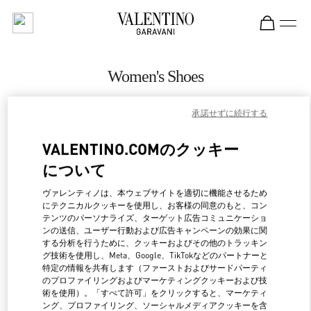
Skip to content
Return to Nav
Women's Shoes
Valentino
承諾せずに続行する
Pavilion Kuala Lumpur
VALENTINO.COMのクッキー
CALL NOW
について
MORE DETAILS
ヴァレンティノは、本ウェブサイトを適切に機能させるため
にテクニカルクッキーを使用し、お客様の同意のもと、コン
テンツのパーソナライズ、ターゲット広告コミュニケーショ
LINK OPENS IN NEW 
行き方
ンの送信、ユーザー行動および広告キャンペーンの効果に関
する分析を行うために、クッキーおよびその他のトラッキン
グ技術を使用し、Meta、Google、TikTokなどのパートナーと
特定の情報を共有します（ファーストおよびサードパーティ
のプロファイリングおよびマーケティングクッキーおよび技
術を使用）。「すべて許可」をクリックすると、マーケティ
ング、プロファイリング、ソーシャルメディアクッキーを含