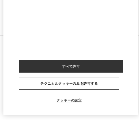
ストアをもっと探す
すべてのストア
マレーシア
168, Jalan Bukit Bintang
Valentino Women's Shoes
すべて許可
テクニカルクッキーのみを許可する
クッキーの設定