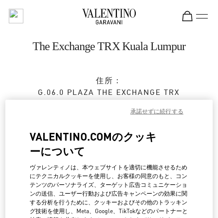
Skip to content
Return to Nav
The Exchange TRX Kuala Lumpur
住所：
G.06.0 PLAZA THE EXCHANGE TRX
TUN RAZAK EXCHANGE
承諾せずに続行する
55188
KUALA LUMPUR
VALENTINO.COMのクッキ
営業中
- 閉店時間
10:00 PM
ーについて
ヴァレンティノは、本ウェブサイトを適切に機能させるため
BOOK AN APPOINTMENT
にテクニカルクッキーを使用し、お客様の同意のもと、コン
テンツのパーソナライズ、ターゲット広告コミュニケーショ
ンの送信、ユーザー行動および広告キャンペーンの効果に関
03-2302 1184
する分析を行うために、クッキーおよびその他のトラッキン
グ技術を使用し、Meta、Google、TikTokなどのパートナーと