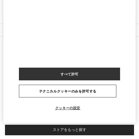
行き方
Link Opens in New Tab
最寄りのブティック
PAVILION KUALA LUMPUR
すべて許可
168, JALAN BUKIT BINTANG
LOT 3.09.02B, LEVEL 3, PAVILION KUALA LUMPUR
55100
KUALA LUMPUR
LINK OPENS IN NEW TAB
テクニカルクッキーのみを許可する
PHONE
電話:
03-2110 5770
営業中
- 閉店時間
10:00 PM
クッキーの設定
ストアをもっと探す