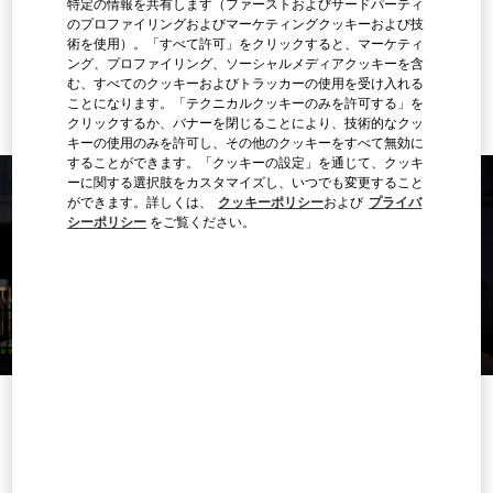
特定の情報を共有します（ファーストおよびサードパーティ
行き方
Link Opens in New Tab
のプロファイリングおよびマーケティングクッキーおよび技
術を使用）。「すべて許可」をクリックすると、マーケティ
ング、プロファイリング、ソーシャルメディアクッキーを含
Ride there with Uber
む、すべてのクッキーおよびトラッカーの使用を受け入れる
ことになります。「テクニカルクッキーのみを許可する」を
クリックするか、バナーを閉じることにより、技術的なクッ
キーの使用のみを許可し、その他のクッキーをすべて無効に
することができます。「クッキーの設定」を通じて、クッキ
ーに関する選択肢をカスタマイズし、いつでも変更すること
ができます。詳しくは、
クッキーポリシー
および
プライバ
シーポリシー
をご覧ください。
営業時間
曜日
時間
日曜
10:00 AM
-
10:00 PM
月曜
10:00 AM
-
10:00 PM