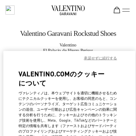
Skip to content
Return to Nav
Valentino Garavani Rockstud Shoes
Valentino
El Palacio de Hierro Perisur
承諾せずに続行する
CALL NOW
VALENTINO.COMのクッキー
について
MORE DETAILS
ヴァレンティノは、本ウェブサイトを適切に機能させるため
LINK OPENS IN NEW 
行き方
にテクニカルクッキーを使用し、お客様の同意のもと、コン
テンツのパーソナライズ、ターゲット広告コミュニケーショ
ンの送信、ユーザー行動および広告キャンペーンの効果に関
する分析を行うために、クッキーおよびその他のトラッキン
グ技術を使用し、Meta、Google、TikTokなどのパートナーと
特定の情報を共有します（ファーストおよびサードパーティ
のプロファイリングおよびマーケティングクッキーおよび技