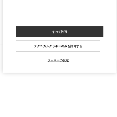
PHONE
電話:
55 5283 7200
営業中
- 閉店時間
9:00 PM
すべて許可
ストアをもっと探す
テクニカルクッキーのみを許可する
すべてのストア
クッキーの設定