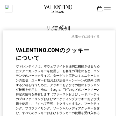
Skip to content
Return to Nav
男装系列
承諾せずに続行する
Valentino
Harbin Charter
VALENTINO.COMのクッキー
について
Call Now
ヴァレンティノは、本ウェブサイトを適切に機能させるため
にテクニカルクッキーを使用し、お客様の同意のもと、コン
更多细节
テンツのパーソナライズ、ターゲット広告コミュニケーショ
ンの送信、ユーザー行動および広告キャンペーンの効果に関
LINK OPENS IN NEW 
行き方
する分析を行うために、クッキーおよびその他のトラッキン
グ技術を使用し、Meta、Google、TikTokなどのパートナーと
特定の情報を共有します（ファーストおよびサードパーティ
のプロファイリングおよびマーケティングクッキーおよび技
術を使用）。「すべて許可」をクリックすると、マーケティ
ング、プロファイリング、ソーシャルメディアクッキーを含
む、すべてのクッキーおよびトラッカーの使用を受け入れる