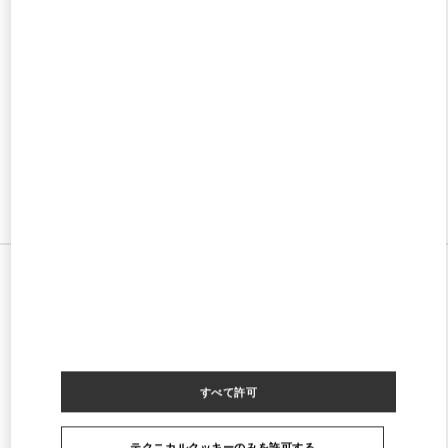
w Tab
Link Opens in New Tab
VALENTINO PRE-FALL 2026
SHOP NOW
Link Opens in New Tab
すべてのストア
中国
99 Shanghai Street
Valentino 男装系列
すべて許可
テクニカルクッキーのみを許可する