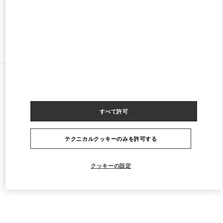
営業中
- 閉店時間
10:00 PM
ストアをもっと探す
すべてのストア
中国
47 Huancheng North Road
Valentino 男士鞋履
すべて許可
テクニカルクッキーのみを許可する
クッキーの設定