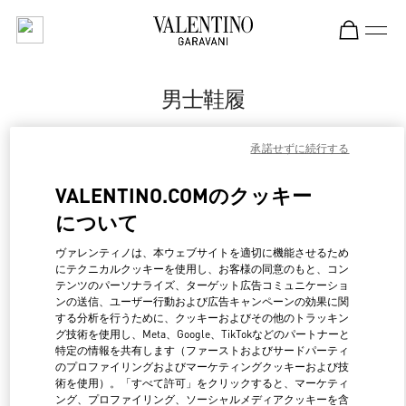
Skip to content
Return to Nav
男士鞋履
Valentino
承諾せずに続行する
Hangzhou Tower B Man
VALENTINO.COMのクッキー
Call Now
について
更多细节
ヴァレンティノは、本ウェブサイトを適切に機能させるため
にテクニカルクッキーを使用し、お客様の同意のもと、コン
テンツのパーソナライズ、ターゲット広告コミュニケーショ
LINK OPENS IN NEW 
行き方
ンの送信、ユーザー行動および広告キャンペーンの効果に関
する分析を行うために、クッキーおよびその他のトラッキン
グ技術を使用し、Meta、Google、TikTokなどのパートナーと
特定の情報を共有します（ファーストおよびサードパーティ
のプロファイリングおよびマーケティングクッキーおよび技
術を使用）。「すべて許可」をクリックすると、マーケティ
ング、プロファイリング、ソーシャルメディアクッキーを含