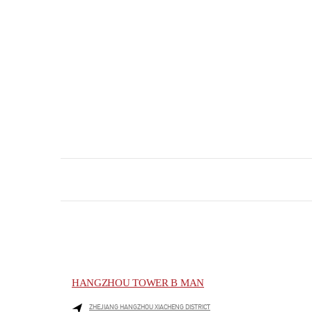
HANGZHOU TOWER B MAN
ZHEJIANG
HANGZHOU
XIACHENG DISTRICT