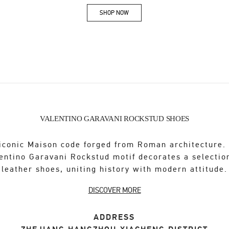
SHOP NOW
Link Opens in New Tab
VALENTINO GARAVANI ROCKSTUD SHOES
iconic Maison code forged from Roman architecture.
entino Garavani Rockstud motif decorates a selectio
leather shoes, uniting history with modern attitude.
DISCOVER MORE
ADDRESS