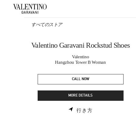
Skip to content
Return to Nav
すべてのストア
Valentino Garavani Rockstud Shoes
Valentino
Hangzhou Tower B Woman
CALL NOW
MORE DETAILS
LINK OPENS IN 
行き方