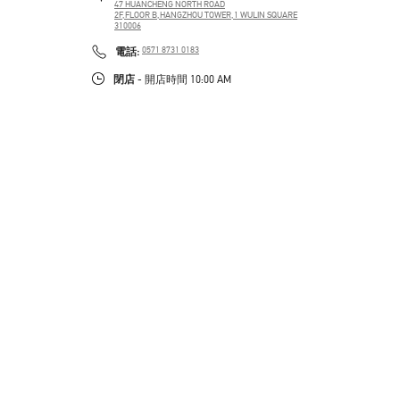
47 HUANCHENG NORTH ROAD
2F,FLOOR B,HANGZHOU TOWER,1 WULIN SQUARE
310006
PHONE
電話:
0571 8731 0183
閉店
- 開店時間
10:00 AM