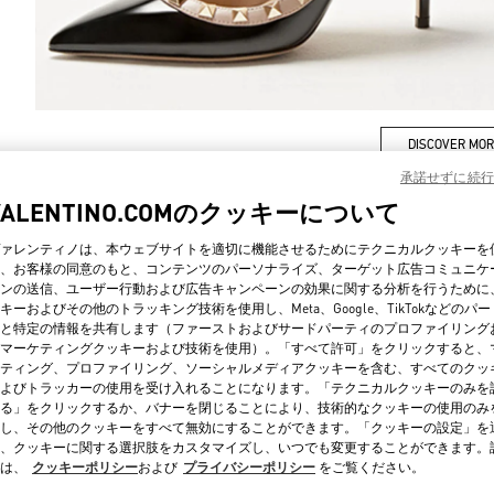
DISCOVER MO
承諾せずに続行
VALENTINO.COMのクッキーについて
ァレンティノは、本ウェブサイトを適切に機能させるためにテクニカルクッキーを
、お客様の同意のもと、コンテンツのパーソナライズ、ターゲット広告コミュニケ
新着アイテム
ンの送信、ユーザー行動および広告キャンペーンの効果に関する分析を行うために
キーおよびその他のトラッキング技術を使用し、Meta、Google、TikTokなどのパ
と特定の情報を共有します（ファーストおよびサードパーティのプロファイリング
マーケティングクッキーおよび技術を使用）。「すべて許可」をクリックすると、
ティング、プロファイリング、ソーシャルメディアクッキーを含む、すべてのクッ
よびトラッカーの使用を受け入れることになります。「テクニカルクッキーのみを
る」をクリックするか、バナーを閉じることにより、技術的なクッキーの使用のみ
し、その他のクッキーをすべて無効にすることができます。「クッキーの設定」を
、クッキーに関する選択肢をカスタマイズし、いつでも変更することができます。
は、
クッキーポリシー
および
プライバシーポリシー
をご覧ください。