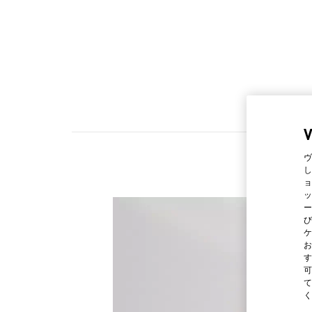
ヴ
し
ョ
ッ
ー
び
ケ
お
す
可
て
く