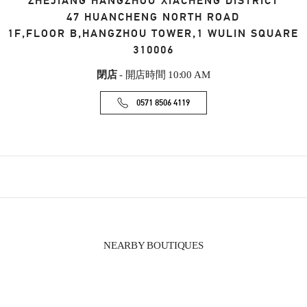
ZHEJIANG
HANGZHOU
XIACHENG DISTRICT
47 HUANCHENG NORTH ROAD
1F,FLOOR B,HANGZHOU TOWER,1 WULIN SQUARE
310006
閉店
- 開店時間
10:00 AM
0571 8506 4119
NEARBY BOUTIQUES