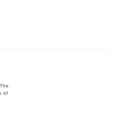
 The
n of