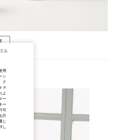
RE
する
使用
ーシ
、ク
ートナ
およ
マー
キー
許可
を許
通じ
詳し