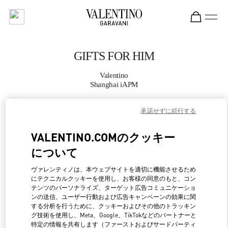
Skip to content
Return to Nav
GIFTS FOR HIM
Valentino
Shanghai iAPM
承諾せずに続行する
CALL NOW
VALENTINO.COMのクッキー
MORE DETAILS
について
LINK OPENS IN NEW 
行き方
ヴァレンティノは、本ウェブサイトを適切に機能させるため
にテクニカルクッキーを使用し、お客様の同意のもと、コン
テンツのパーソナライズ、ターゲット広告コミュニケーショ
ンの送信、ユーザー行動および広告キャンペーンの効果に関
する分析を行うために、クッキーおよびその他のトラッキン
グ技術を使用し、Meta、Google、TikTokなどのパートナーと
特定の情報を共有します（ファーストおよびサードパーティ