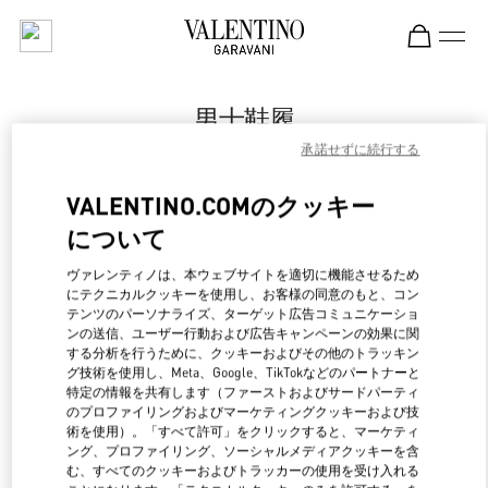
Skip to content
Return to Nav
男士鞋履
承諾せずに続行する
Valentino
Chongqing IFS Man
VALENTINO.COMのクッキー
について
Call Now
ヴァレンティノは、本ウェブサイトを適切に機能させるため
LINK OPENS IN NEW 
行き方
にテクニカルクッキーを使用し、お客様の同意のもと、コン
テンツのパーソナライズ、ターゲット広告コミュニケーショ
ンの送信、ユーザー行動および広告キャンペーンの効果に関
する分析を行うために、クッキーおよびその他のトラッキン
グ技術を使用し、Meta、Google、TikTokなどのパートナーと
特定の情報を共有します（ファーストおよびサードパーティ
のプロファイリングおよびマーケティングクッキーおよび技
術を使用）。「すべて許可」をクリックすると、マーケティ
ング、プロファイリング、ソーシャルメディアクッキーを含
む、すべてのクッキーおよびトラッカーの使用を受け入れる