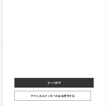
w Tab
Link Opens in New Tab
VALENTINO PRE-FALL 2026
SHOP NOW
Link Opens in New Tab
すべてのストア
すべて許可
テクニカルクッキーのみを許可する