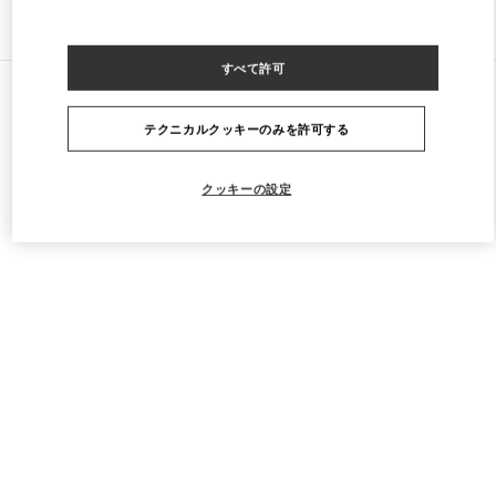
ストアをもっと探す
すべて許可
すべてのストア
中国
1266 Nanjing West Road
Valentino 女士成衣
テクニカルクッキーのみを許可する
クッキーの設定