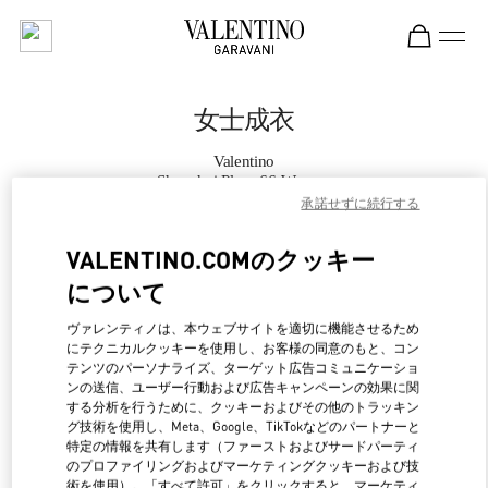
Skip to content
Return to Nav
女士成衣
Valentino
Shanghai Plaza 66 Woman
承諾せずに続行する
Call Now
VALENTINO.COMのクッキー
について
更多细节
ヴァレンティノは、本ウェブサイトを適切に機能させるため
にテクニカルクッキーを使用し、お客様の同意のもと、コン
LINK OPENS IN NEW 
行き方
テンツのパーソナライズ、ターゲット広告コミュニケーショ
ンの送信、ユーザー行動および広告キャンペーンの効果に関
する分析を行うために、クッキーおよびその他のトラッキン
グ技術を使用し、Meta、Google、TikTokなどのパートナーと
特定の情報を共有します（ファーストおよびサードパーティ
のプロファイリングおよびマーケティングクッキーおよび技
術を使用）。「すべて許可」をクリックすると、マーケティ