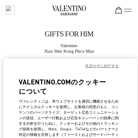
Skip to content
Return to Nav
GIFTS FOR HIM
Valentino
Xian Shin Kong Place Man
承諾せずに続行する
CALL NOW
VALENTINO.COMのクッキー
MORE DETAILS
について
LINK OPENS IN NEW 
行き方
ヴァレンティノは、本ウェブサイトを適切に機能させるため
にテクニカルクッキーを使用し、お客様の同意のもと、コン
テンツのパーソナライズ、ターゲット広告コミュニケーショ
ンの送信、ユーザー行動および広告キャンペーンの効果に関
する分析を行うために、クッキーおよびその他のトラッキン
グ技術を使用し、Meta、Google、TikTokなどのパートナーと
特定の情報を共有します（ファーストおよびサードパーティ