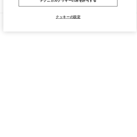
テクニカルクッキーのみを許可する
ストアをもっと探す
クッキーの設定
すべてのストア
中国
111 Nan Guan Zheng Street
Valentino GIFTS FOR HIM