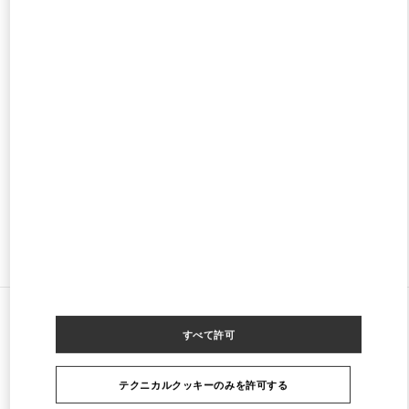
閉店
- 開店時間
11:00 AM
TAOYUAN INTERNATIONAL AIRPORT TERMINAL 2 (D)
9, HANGZHAN SOUTHROAD
3F DEPARTURE AREA D ZONE, TAOYUAN INTL AIRPORT TERMINAL 2
DAYUAN DISTRICT
TAOYUAN CITY
TAIWAN, CHINA
33758
PHONE
電話:
03 383 3133
営業中
- 閉店時間
11:00 PM
ストアをもっと探す
すべてのストア
台湾, 中国
Taipei Breeze Nanshan - 1st Floor
すべて許可
Valentino Men's Bags
テクニカルクッキーのみを許可する