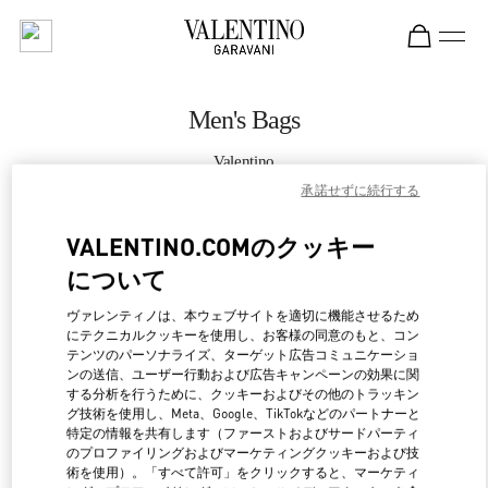
Skip to content
Return to Nav
Men's Bags
Valentino
Taipei Breeze Nanshan
承諾せずに続行する
VALENTINO.COMのクッキー
CALL NOW
について
MORE DETAILS
ヴァレンティノは、本ウェブサイトを適切に機能させるため
にテクニカルクッキーを使用し、お客様の同意のもと、コン
LINK OPENS IN NEW 
行き方
テンツのパーソナライズ、ターゲット広告コミュニケーショ
ンの送信、ユーザー行動および広告キャンペーンの効果に関
する分析を行うために、クッキーおよびその他のトラッキン
グ技術を使用し、Meta、Google、TikTokなどのパートナーと
特定の情報を共有します（ファーストおよびサードパーティ
のプロファイリングおよびマーケティングクッキーおよび技
術を使用）。「すべて許可」をクリックすると、マーケティ