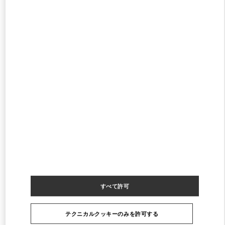
閉店
- 開店時間
10:00 AM
阪急メンズ大阪
530-0017
大阪府
大阪市
北区
角田町7-10
阪急メンズ大阪 2階
PHONE
電話:
06-6313-8776
閉店
- 開店時間
12:00 PM
阪急うめだ バッグギャラリー
530-8350
大阪府
大阪市
北区
角田町8-7
阪急うめだ本店1階 バッグギャラリー
PHONE
電話:
06-6314-6755
すべて許可
閉店
- 開店時間
10:00 AM
テクニカルクッキーのみを許可する