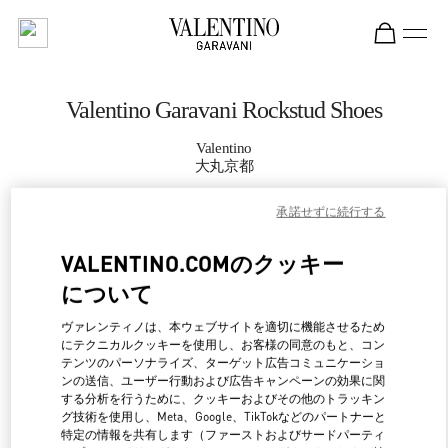
Skip to content
Return to Nav
Valentino Garavani Rockstud Shoes
Valentino
大丸京都
承諾せずに続行する
CALL NOW
VALENTINO.COMのクッキー
MORE DETAILS
について
LINK OPENS IN NEW 
行き方
ヴァレンティノは、本ウェブサイトを適切に機能させるため
にテクニカルクッキーを使用し、お客様の同意のもと、コン
テンツのパーソナライズ、ターゲット広告コミュニケーショ
ンの送信、ユーザー行動および広告キャンペーンの効果に関
する分析を行うために、クッキーおよびその他のトラッキン
グ技術を使用し、Meta、Google、TikTokなどのパートナーと
特定の情報を共有します（ファーストおよびサードパーティ