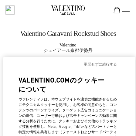
Skip to content
Return to Nav
Valentino Garavani Rockstud Shoes
Valentino
ジェイアール京都伊勢丹
承諾せずに続行する
CALL NOW
VALENTINO.COMのクッキー
MORE DETAILS
について
LINK OPENS IN NEW 
行き方
ヴァレンティノは、本ウェブサイトを適切に機能させるため
にテクニカルクッキーを使用し、お客様の同意のもと、コン
テンツのパーソナライズ、ターゲット広告コミュニケーショ
ンの送信、ユーザー行動および広告キャンペーンの効果に関
する分析を行うために、クッキーおよびその他のトラッキン
グ技術を使用し、Meta、Google、TikTokなどのパートナーと
特定の情報を共有します（ファーストおよびサードパーティ