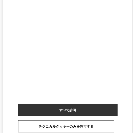
営業中
- 閉店時間
8:00 PM
阪急メンズ大阪
530-0017
大阪府
大阪市
北区
角田町7-10
阪急メンズ大阪 2階
PHONE
電話:
06-6313-8776
営業中
- 閉店時間
8:00 PM
阪急うめだ バッグギャラリー
530-8350
大阪府
大阪市
北区
角田町8-7
阪急うめだ本店1階 バッグギャラリー
PHONE
電話:
06-6314-6755
すべて許可
営業中
- 閉店時間
8:00 PM
テクニカルクッキーのみを許可する