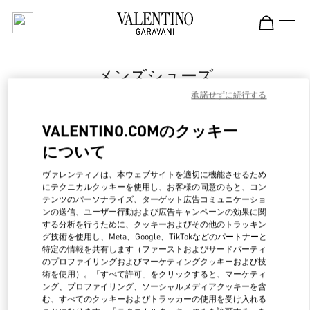
Skip to content
Return to Nav
メンズシューズ
承諾せずに続行する
Valentino
伊勢丹新宿店メンズ館
VALENTINO.COMのクッキー
について
今すぐ電話
ヴァレンティノは、本ウェブサイトを適切に機能させるため
LINK OPENS IN NEW 
行き方
にテクニカルクッキーを使用し、お客様の同意のもと、コン
テンツのパーソナライズ、ターゲット広告コミュニケーショ
ンの送信、ユーザー行動および広告キャンペーンの効果に関
する分析を行うために、クッキーおよびその他のトラッキン
グ技術を使用し、Meta、Google、TikTokなどのパートナーと
特定の情報を共有します（ファーストおよびサードパーティ
のプロファイリングおよびマーケティングクッキーおよび技
術を使用）。「すべて許可」をクリックすると、マーケティ
ング、プロファイリング、ソーシャルメディアクッキーを含
む、すべてのクッキーおよびトラッカーの使用を受け入れる