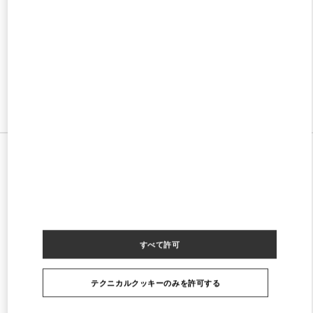
w Tab
Link Opens in New Tab
ヴァレンティノ 2026年 プレフォール
今すぐ見る
Link Opens in New Tab
すべてのストア
すべて許可
テクニカルクッキーのみを許可する