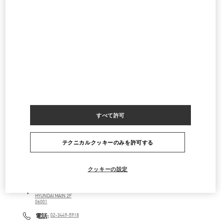
SEOUL GALLERIA LUXURY WOMEN'S
SEOUL
GANGNAM-GU
407, APGUJEONG-RO
GALLERIA LUXURY HALL EAST 2F
06009
LINK OPENS IN NEW TAB
PHONE
電話:
02-543-5125
営業中
- 閉店時間
8:30 PM
SEOUL SHINSEGAE BOON THE SHOP
SEOUL
GANGNAM-GU
21 APGUJEONG-RO 60-GIL
すべて許可
06016
LINK OPENS IN NEW TAB
PHONE
電話:
02-2056-1234
テクニカルクッキーのみを許可する
営業中
- 閉店時間
8:00 PM
クッキーの設定
SEOUL HYUNDAI MAIN
SEOUL
GANGNAM-GU
165, APGUJEONG-RO
HYUNDAI MAIN 2F
06001
LINK OPENS IN NEW TAB
PHONE
電話:
02-3449-5918