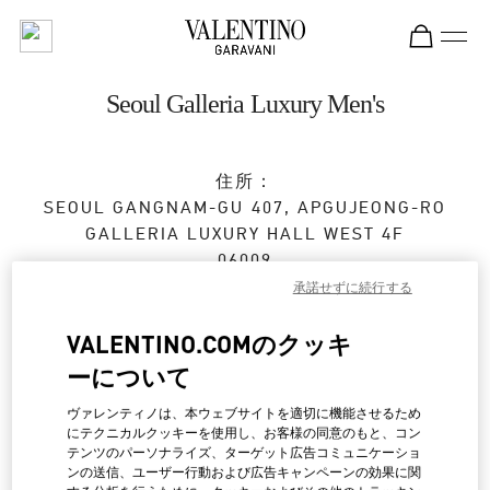
Skip to content
Return to Nav
Seoul Galleria Luxury Men's
住所：
SEOUL
GANGNAM-GU
407, APGUJEONG-RO
GALLERIA LUXURY HALL WEST 4F
06009
承諾せずに続行する
営業中
- 閉店時間
8:30 PM
VALENTINO.COMのクッキ
ーについて
ストアご来店予約
ヴァレンティノは、本ウェブサイトを適切に機能させるため
にテクニカルクッキーを使用し、お客様の同意のもと、コン
02-6905-3610
テンツのパーソナライズ、ターゲット広告コミュニケーショ
ンの送信、ユーザー行動および広告キャンペーンの効果に関