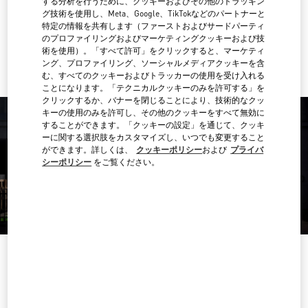
する分析を行うために、クッキーおよびその他のトラッキン
行き方
Link Opens in New Tab
グ技術を使用し、Meta、Google、TikTokなどのパートナーと
特定の情報を共有します（ファーストおよびサードパーティ
のプロファイリングおよびマーケティングクッキーおよび技
Ride there with Uber
術を使用）。「すべて許可」をクリックすると、マーケティ
ング、プロファイリング、ソーシャルメディアクッキーを含
む、すべてのクッキーおよびトラッカーの使用を受け入れる
ことになります。「テクニカルクッキーのみを許可する」を
クリックするか、バナーを閉じることにより、技術的なクッ
キーの使用のみを許可し、その他のクッキーをすべて無効に
することができます。「クッキーの設定」を通じて、クッキ
ーに関する選択肢をカスタマイズし、いつでも変更すること
ができます。詳しくは、
クッキーポリシー
および
プライバ
シーポリシー
をご覧ください。
営業時間
曜日
時間
日曜
10:30 AM
-
8:30 PM
月曜
10:30 AM
-
8:00 PM