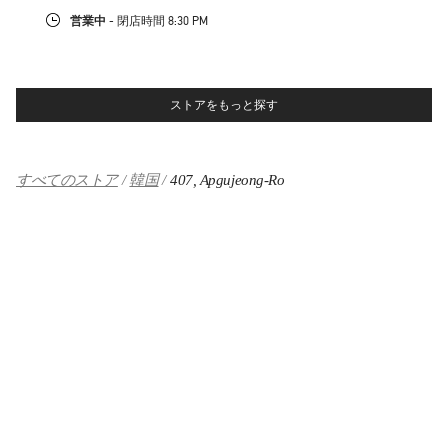
営業中
- 閉店時間
8:30 PM
ストアをもっと探す
すべてのストア
韓国
407, Apgujeong-Ro