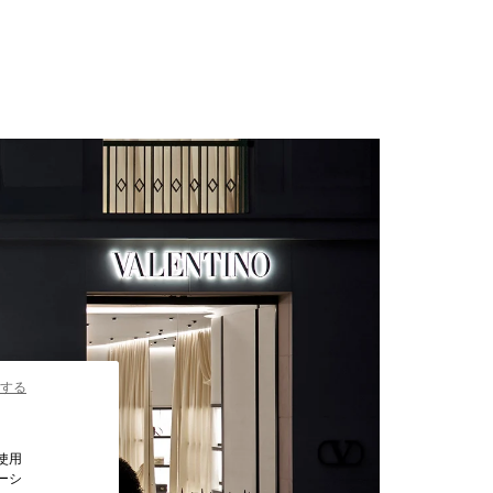
する
使用
ーシ