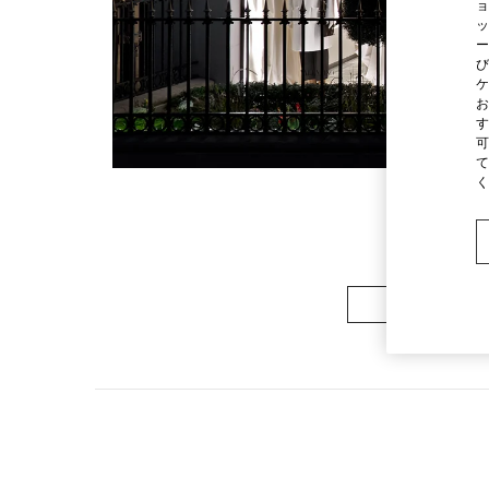
ョ
ッ
ー
び
ケ
お
す
可
て
く
ウィメンズコレ