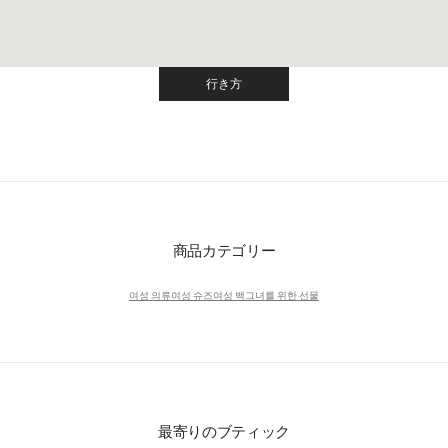
行き方
Link Opens in New Tab
商品カテゴリー
여성 의류
여성 슈즈
여성 백
그녀를 위한 선물
最寄りのブティック