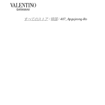
Skip to content
Return to Nav
すべてのストア
韓国
407, Apgujeong-Ro