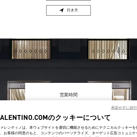
行き方
Link Opens in New Tab
営業時間
曜日
時間
日曜
10:30 AM
-
8:30 PM
承諾せずに続行
月曜
10:30 AM
-
8:00 PM
VALENTINO.COMのクッキーについて
火曜
10:30 AM
-
8:00 PM
水曜
10:30 AM
-
8:00 PM
ァレンティノは、本ウェブサイトを適切に機能させるためにテクニカルクッキーを
、お客様の同意のもと、コンテンツのパーソナライズ、ターゲット広告コミュニケ
木曜
10:30 AM
-
8:00 PM