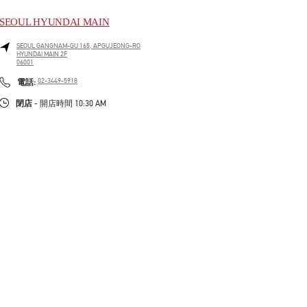
SEOUL HYUNDAI MAIN
SEOUL
GANGNAM-GU
165, APGUJEONG-RO
HYUNDAI MAIN 2F
06001
LINK OPENS IN NEW TAB
PHONE
電話:
02-3449-5918
閉店
- 開店時間
10:30 AM