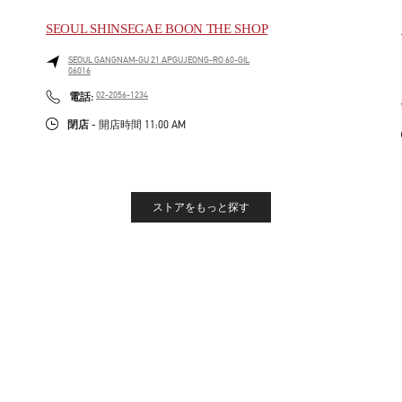
SEOUL SHINSEGAE BOON THE SHOP
SEOUL
GANGNAM-GU
21 APGUJEONG-RO 60-GIL
06016
LINK OPENS IN NEW TAB
PHONE
電話:
02-2056-1234
閉店
- 開店時間
11:00 AM
ストアをもっと探す