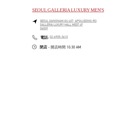
SEOUL GALLERIA LUXURY MEN'S
SEOUL
GANGNAM-GU
407, APGUJEONG-RO
GALLERIA LUXURY HALL WEST 4F
06009
LINK OPENS IN NEW TAB
PHONE
電話:
02-6905-3610
閉店
- 開店時間
10:30 AM