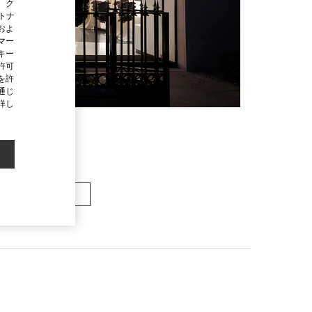
、ク
ートナ
およ
マー
キー
許可
を許
通じ
詳し
メンズバッグ