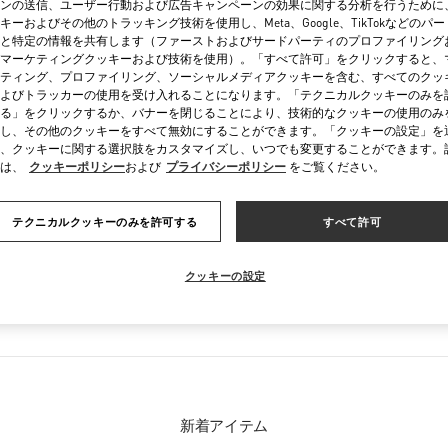
ンの送信、ユーザー行動および広告キャンペーンの効果に関する分析を行うために
金曜
10:30 AM
-
8:30 PM
キーおよびその他のトラッキング技術を使用し、Meta、Google、TikTokなどのパ
土曜
10:30 AM
-
8:30 PM
と特定の情報を共有します（ファーストおよびサードパーティのプロファイリング
マーケティングクッキーおよび技術を使用）。「すべて許可」をクリックすると、
ティング、プロファイリング、ソーシャルメディアクッキーを含む、すべてのクッ
よびトラッカーの使用を受け入れることになります。「テクニカルクッキーのみを
る」をクリックするか、バナーを閉じることにより、技術的なクッキーの使用のみ
し、その他のクッキーをすべて無効にすることができます。「クッキーの設定」を
、クッキーに関する選択肢をカスタマイズし、いつでも変更することができます。
は、
クッキーポリシー
および
プライバシーポリシー
をご覧ください。
テクニカルクッキーのみを許可する
すべて許可
お取り扱い商品
クッキーの設定
クション
ウィメンズシューズ
ウィ
新着アイテム