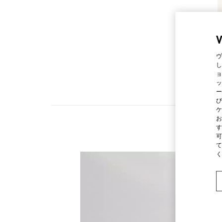
ヴ
し
ョ
ッ
ー
び
ケ
お
す
可
て
く