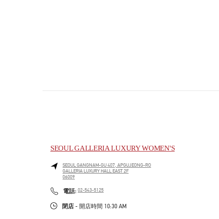
SEOUL GALLERIA LUXURY WOMEN'S
SEOUL
GANGNAM-GU
407, APGUJEONG-RO
GALLERIA LUXURY HALL EAST 2F
06009
PHONE
電話:
02-543-5125
閉店
- 開店時間
10:30 AM