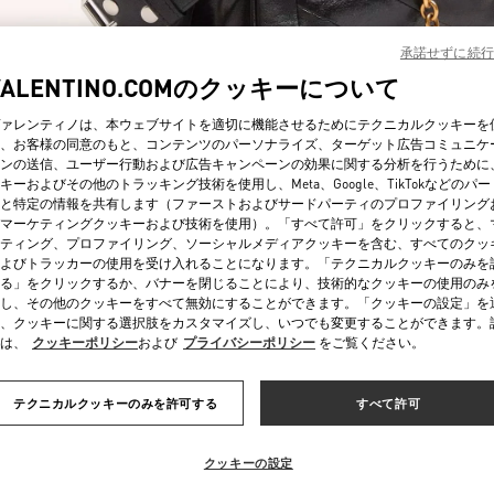
承諾せずに続行
VALENTINO.COMのクッキーについて
ァレンティノは、本ウェブサイトを適切に機能させるためにテクニカルクッキーを
、お客様の同意のもと、コンテンツのパーソナライズ、ターゲット広告コミュニケ
ンの送信、ユーザー行動および広告キャンペーンの効果に関する分析を行うために
자세히 보기
キーおよびその他のトラッキング技術を使用し、Meta、Google、TikTokなどのパ
と特定の情報を共有します（ファーストおよびサードパーティのプロファイリング
マーケティングクッキーおよび技術を使用）。「すべて許可」をクリックすると、
ティング、プロファイリング、ソーシャルメディアクッキーを含む、すべてのクッ
よびトラッカーの使用を受け入れることになります。「テクニカルクッキーのみを
る」をクリックするか、バナーを閉じることにより、技術的なクッキーの使用のみ
新着アイテム
し、その他のクッキーをすべて無効にすることができます。「クッキーの設定」を
、クッキーに関する選択肢をカスタマイズし、いつでも変更することができます。
は、
クッキーポリシー
および
プライバシーポリシー
をご覧ください。
テクニカルクッキーのみを許可する
すべて許可
クッキーの設定