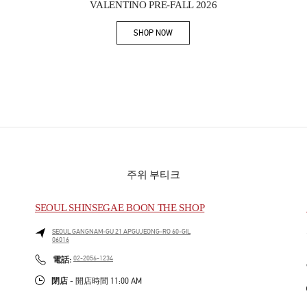
VALENTINO PRE-FALL 2026
SHOP NOW
Link Opens in New Tab
주위 부티크
SEOUL SHINSEGAE BOON THE SHOP
SEOUL
GANGNAM-GU
21 APGUJEONG-RO 60-GIL
06016
PHONE
電話:
02-2056-1234
閉店
- 開店時間
11:00 AM