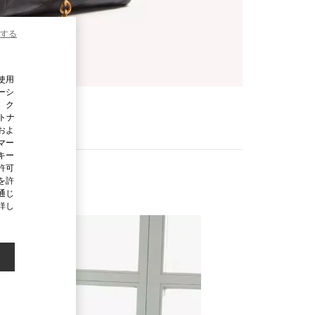
する
使用
ーシ
、ク
ートナ
およ
マー
キー
許可
を許
通じ
詳し