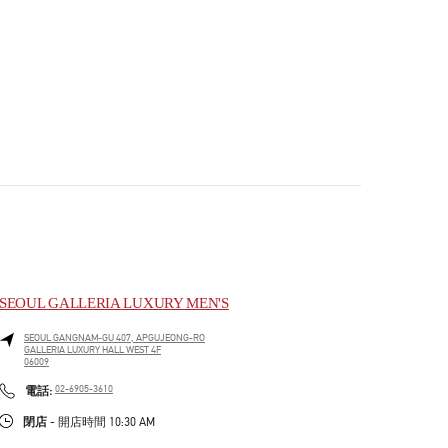
SEOUL GALLERIA LUXURY MEN'S
SEOUL
GANGNAM-GU
407, APGUJEONG-RO
GALLERIA LUXURY HALL WEST 4F
06009
PHONE
電話:
02-6905-3610
閉店
- 開店時間
10:30 AM