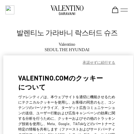
Skip to content
Return to Nav
발렌티노 가라바니 락스터드 슈즈
Valentino
SEOUL THE HYUNDAI
承諾せずに続行する
지금 전화
VALENTINO.COMのクッキー
자세한 정보
について
LINK OPENS IN NEW 
行き方
ヴァレンティノは、本ウェブサイトを適切に機能させるため
にテクニカルクッキーを使用し、お客様の同意のもと、コン
テンツのパーソナライズ、ターゲット広告コミュニケーショ
ンの送信、ユーザー行動および広告キャンペーンの効果に関
する分析を行うために、クッキーおよびその他のトラッキン
グ技術を使用し、Meta、Google、TikTokなどのパートナーと
特定の情報を共有します（ファーストおよびサードパーティ