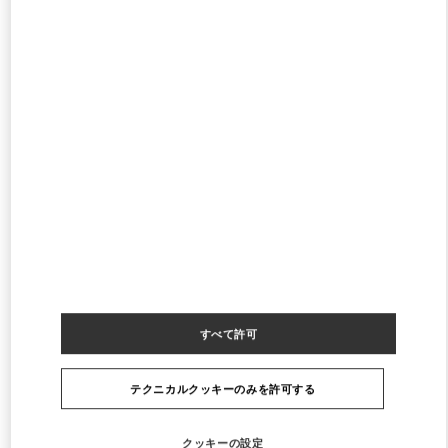
SEOUL LOTTE MAIN ACCESSORIES
SEOUL
JUNG-GU
LOTTE MAIN 1F
NAMDAEMUN-RO 81
PHONE
電話:
02-772-3177
営業中
- 閉店時間
8:30 PM
SEOUL LOTTE MAIN WOMEN'S
SEOUL
JUNG-GU
81, NAMDAEMUN-RO
LOTTE MAIN 2F
PHONE
電話:
02-772-3258
営業中
- 閉店時間
8:30 PM
すべて許可
テクニカルクッキーのみを許可する
ストアをもっと探す
クッキーの設定