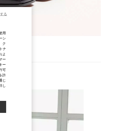
する
使用
ーシ
、ク
ートナ
およ
マー
キー
許可
を許
通じ
詳し