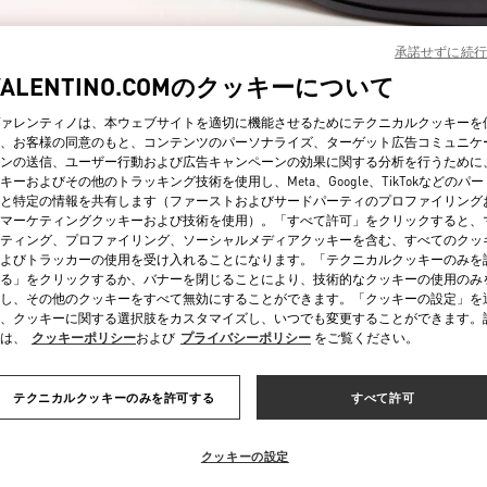
承諾せずに続行
VALENTINO.COMのクッキーについて
ァレンティノは、本ウェブサイトを適切に機能させるためにテクニカルクッキーを
、お客様の同意のもと、コンテンツのパーソナライズ、ターゲット広告コミュニケ
ンの送信、ユーザー行動および広告キャンペーンの効果に関する分析を行うために
자세히 보기
キーおよびその他のトラッキング技術を使用し、Meta、Google、TikTokなどのパ
と特定の情報を共有します（ファーストおよびサードパーティのプロファイリング
マーケティングクッキーおよび技術を使用）。「すべて許可」をクリックすると、
ティング、プロファイリング、ソーシャルメディアクッキーを含む、すべてのクッ
よびトラッカーの使用を受け入れることになります。「テクニカルクッキーのみを
る」をクリックするか、バナーを閉じることにより、技術的なクッキーの使用のみ
新着アイテム
し、その他のクッキーをすべて無効にすることができます。「クッキーの設定」を
、クッキーに関する選択肢をカスタマイズし、いつでも変更することができます。
は、
クッキーポリシー
および
プライバシーポリシー
をご覧ください。
テクニカルクッキーのみを許可する
すべて許可
クッキーの設定