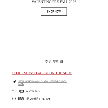
VALENTINO PRE-FALL 2026
SHOP NOW
Link Opens in New Tab
주위 부티크
SEOUL SHINSEGAE BOON THE SHOP
SEOUL
GANGNAM-GU
21 APGUJEONG-RO 60-GIL
06016
PHONE
電話:
02-2056-1234
閉店
- 開店時間
11:00 AM