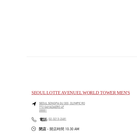
SEOUL LOTTE AVENUEL WORLD TOWER MEN'S
SEOUL
SONGPA GU
300, OLYMPIC RO
772 GAYADAERO 4F
05551
PHONE
電話:
02-3213-2481
閉店
- 開店時間
10:30 AM