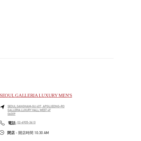
SEOUL GALLERIA LUXURY MEN'S
SEOUL
GANGNAM-GU
407, APGUJEONG-RO
GALLERIA LUXURY HALL WEST 4F
06009
PHONE
電話:
02-6905-3610
閉店
- 開店時間
10:30 AM