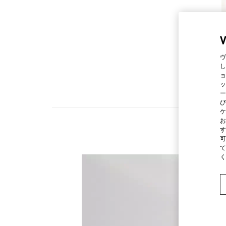
ヴ
し
ョ
ッ
ー
び
ケ
お
す
可
て
く