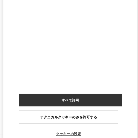
SEOUL SHINSEGAE BOON THE SHOP
SEOUL
GANGNAM-GU
21 APGUJEONG-RO 60-GIL
06016
PHONE
電話:
02-2056-1234
閉店
- 開店時間
11:00 AM
SEOUL GALLERIA LUXURY MEN'S
SEOUL
GANGNAM-GU
407, APGUJEONG-RO
GALLERIA LUXURY HALL WEST 4F
06009
PHONE
電話:
02-6905-3610
閉店
- 開店時間
10:30 AM
すべて許可
テクニカルクッキーのみを許可する
ストアをもっと探す
クッキーの設定