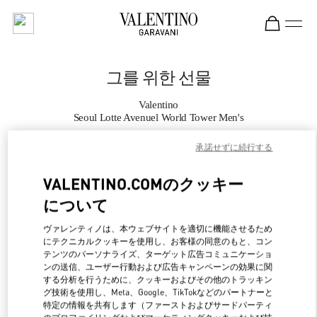
Skip to content
Return to Nav
그를 위한 선물
Valentino
Seoul Lotte Avenuel World Tower Men's
承諾せずに続行する
지금 전화
VALENTINO.COMのクッキー
자세한 정보
について
LINK OPENS IN NEW 
行き方
ヴァレンティノは、本ウェブサイトを適切に機能させるため
にテクニカルクッキーを使用し、お客様の同意のもと、コン
テンツのパーソナライズ、ターゲット広告コミュニケーショ
ンの送信、ユーザー行動および広告キャンペーンの効果に関
する分析を行うために、クッキーおよびその他のトラッキン
グ技術を使用し、Meta、Google、TikTokなどのパートナーと
特定の情報を共有します（ファーストおよびサードパーティ