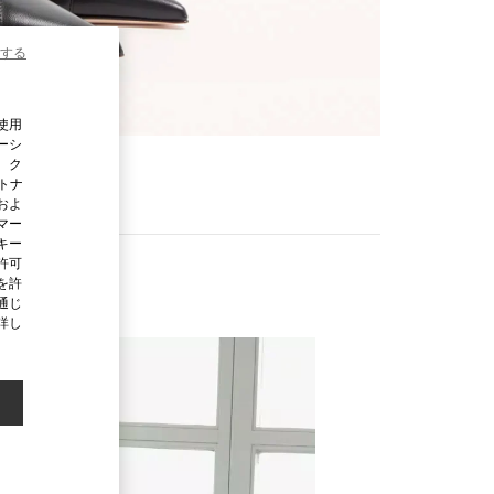
する
使用
ーシ
、ク
ートナ
およ
マー
キー
許可
を許
通じ
詳し