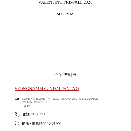
VALENTINO PRE-FALL 2026
SHOP NOW
Link Opens in New Tab
주위 부티크
SEONGNAM HYUNDAI PANGYO
SEONGNAM
SEONGNAM-SI
20, PANGYOYEOK-RO 146 BEON GIL
HYUNDAI PANGYO 1F
13529
PHONE
電話:
031-5170-1149
閉店
- 開店時間
10:30 AM