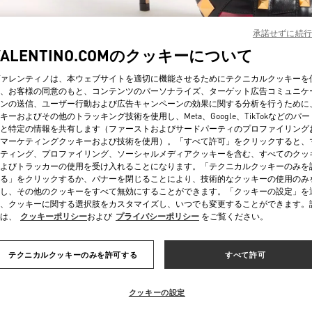
承諾せずに続行
VALENTINO.COMのクッキーについて
ァレンティノは、本ウェブサイトを適切に機能させるためにテクニカルクッキーを
、お客様の同意のもと、コンテンツのパーソナライズ、ターゲット広告コミュニケ
ンの送信、ユーザー行動および広告キャンペーンの効果に関する分析を行うために
자세히 보기
キーおよびその他のトラッキング技術を使用し、Meta、Google、TikTokなどのパ
と特定の情報を共有します（ファーストおよびサードパーティのプロファイリング
マーケティングクッキーおよび技術を使用）。「すべて許可」をクリックすると、
ティング、プロファイリング、ソーシャルメディアクッキーを含む、すべてのクッ
よびトラッカーの使用を受け入れることになります。「テクニカルクッキーのみを
る」をクリックするか、バナーを閉じることにより、技術的なクッキーの使用のみ
신제품
し、その他のクッキーをすべて無効にすることができます。「クッキーの設定」を
、クッキーに関する選択肢をカスタマイズし、いつでも変更することができます。
は、
クッキーポリシー
および
プライバシーポリシー
をご覧ください。
テクニカルクッキーのみを許可する
すべて許可
クッキーの設定