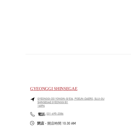
GYEONGGI SHINSEGAE
GYEONGGI-DO
YONGIN-SI
536, POEUN-DAERO, SUJI-GU
SHINSEGAE GYEONGGI B1
16896
PHONE
電話:
031-695-2086
閉店
- 開店時間
10:30 AM