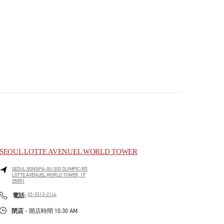
SEOUL LOTTE AVENUEL WORLD TOWER
SEOUL
SONGPA-GU
300 OLYMPIC-RO
LOTTE AVENUEL WORLD TOWER, 1F
05551
PHONE
電話:
02-3213-2144
閉店
- 開店時間
10:30 AM