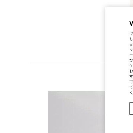
ヴ
し
ョ
ッ
ー
び
ケ
お
す
可
て
く