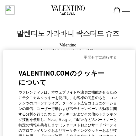
Skip to content
Return to Nav
발렌티노 가라바니 락스터드 슈즈
Valentino
Busan Shinsegae Centum City
承諾せずに続行する
지금 전화
VALENTINO.COMのクッキー
について
자세한 정보
ヴァレンティノは、本ウェブサイトを適切に機能させるため
にテクニカルクッキーを使用し、お客様の同意のもと、コン
LINK OPENS IN NEW 
行き方
テンツのパーソナライズ、ターゲット広告コミュニケーショ
ンの送信、ユーザー行動および広告キャンペーンの効果に関
する分析を行うために、クッキーおよびその他のトラッキン
グ技術を使用し、Meta、Google、TikTokなどのパートナーと
特定の情報を共有します（ファーストおよびサードパーティ
のプロファイリングおよびマーケティングクッキーおよび技
術を使用）。「すべて許可」をクリックすると、マーケティ