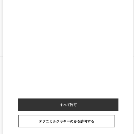
w Tab
Link Opens in New Tab
VALENTINO PRE-FALL 2026
SHOP NOW
Link Opens in New Tab
すべてのストア
すべて許可
テクニカルクッキーのみを許可する