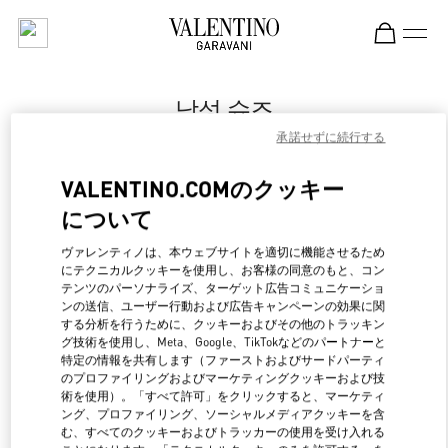
Skip to content
Return to Nav
남성 슈즈
承諾せずに続行する
Valentino
Seoul Shinsegae Gangnam Man
VALENTINO.COMのクッキー
について
지금 전화
ヴァレンティノは、本ウェブサイトを適切に機能させるため
LINK OPENS IN NEW 
行き方
にテクニカルクッキーを使用し、お客様の同意のもと、コン
テンツのパーソナライズ、ターゲット広告コミュニケーショ
ンの送信、ユーザー行動および広告キャンペーンの効果に関
する分析を行うために、クッキーおよびその他のトラッキン
グ技術を使用し、Meta、Google、TikTokなどのパートナーと
特定の情報を共有します（ファーストおよびサードパーティ
のプロファイリングおよびマーケティングクッキーおよび技
術を使用）。「すべて許可」をクリックすると、マーケティ
ング、プロファイリング、ソーシャルメディアクッキーを含
む、すべてのクッキーおよびトラッカーの使用を受け入れる