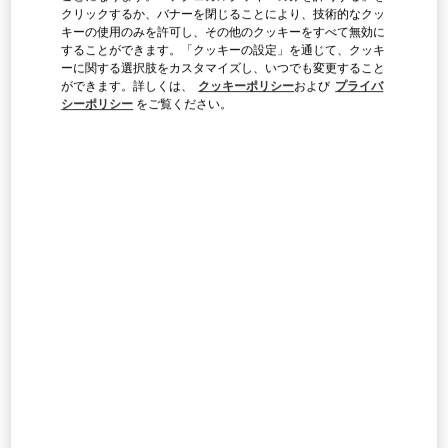
クリックするか、バナーを閉じることにより、技術的なクッ
さい
キーの使用のみを許可し、その他のクッキーをすべて無効に
することができます。「クッキーの設定」を通じて、クッキ
国/地域を検索するか、国リストをクリックして、ストアを見つけ
ーに関する選択肢をカスタマイズし、いつでも変更すること
てください。
ができます。詳しくは、
クッキーポリシー
および
プライバ
検
シーポリシー
をご覧ください。
索
都市、都道府県、郵便番号または都市と国
レバノン
BEIRUT
AL MOUTRANE STREET 143 BEIRUT 1107 2030
BEIRUT DOWNTOWN
BEIRUT
1107 2030
LINK OPENS IN NEW TAB
PHONE
電話:
01 991 111
営業中
- 閉店時間
10:00 PM
BEIRUT AISHTI BY THE SEA
SEASIDE ROAD, ANTELIAS