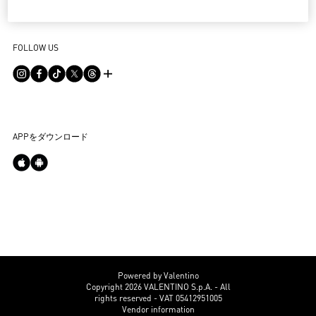
返品
メゾン
法的情報
ストア検索
配送
サスティナビリティ
利用規約
Sitemap
FOLLOW US
お支払い
採用情報
販売約款
よくあるご質問
サイズガイド
企業情報
プライバシーポリシー
お問い合わせ
ストアのサービス
ヘルプライン
DPO
店舗購入商品について
APPをダウンロード
アウトレット購入商品について
Cookie設定
Powered by Valentino
Copyright 2026 VALENTINO S.p.A. - All
rights reserved - VAT 05412951005
Vendor information