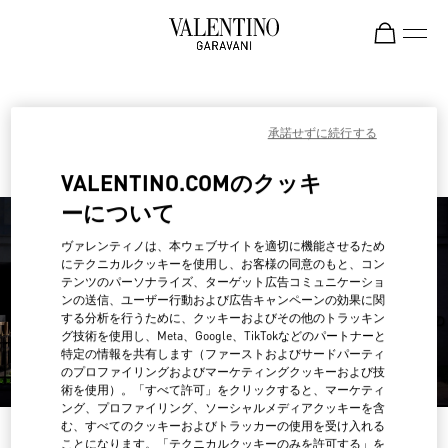
Skip to content
Return to Nav
ヴァレンティノ ストアを探
承諾せずに続行する
す
VALENTINO.COMのクッキ
ーについて
ヴァレンティノは、本ウェブサイトを適切に機能させるため
にテクニカルクッキーを使用し、お客様の同意のもと、コン
テンツのパーソナライズ、ターゲット広告コミュニケーショ
ンの送信、ユーザー行動および広告キャンペーンの効果に関
する分析を行うために、クッキーおよびその他のトラッキン
グ技術を使用し、Meta、Google、TikTokなどのパートナーと
特定の情報を共有します（ファーストおよびサードパーティ
のプロファイリングおよびマーケティングクッキーおよび技
術を使用）。「すべて許可」をクリックすると、マーケティ
ング、プロファイリング、ソーシャルメディアクッキーを含
む、すべてのクッキーおよびトラッカーの使用を受け入れる
ご自分の国/地域を検索してくだ
ことになります。「テクニカルクッキーのみを許可する」を