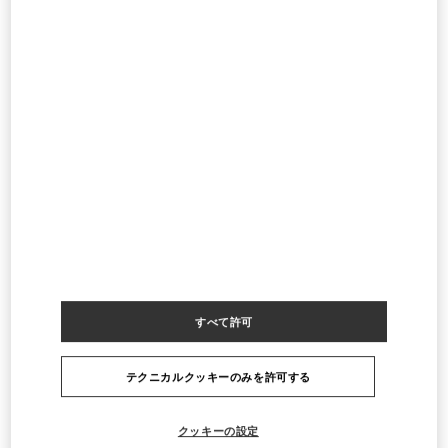
AISHTI BY THE SEA
BEIRUT
1202 2090
LINK OPENS IN NEW TAB
PHONE
電話:
04 717 716
営業中
- 閉店時間
8:00 PM
すべてのストア
レバノン
Country Selector
Japan / Japanese
すべて許可
お困りですか？
テクニカルクッキーのみを許可する
オーダー状況追跡
サービス
返品＆返金状況を確認する
カスタマーサービス
企業
クッキーの設定
ブティックで予約してください