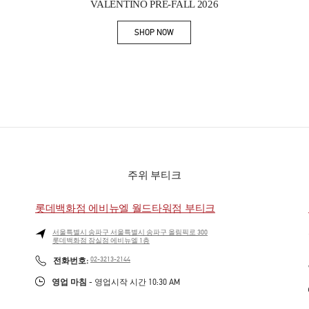
VALENTINO PRE-FALL 2026
SHOP NOW
Link Opens in New Tab
주위 부티크
롯데백화점 에비뉴엘 월드타워점 부티크
서울특별시
송파구
서울특별시 송파구 올림픽로 300
롯데백화점 잠실점 에비뉴엘 1층
PHONE
전화번호:
02-3213-2144
영업 마침
- 영업시작 시간
10:30 AM