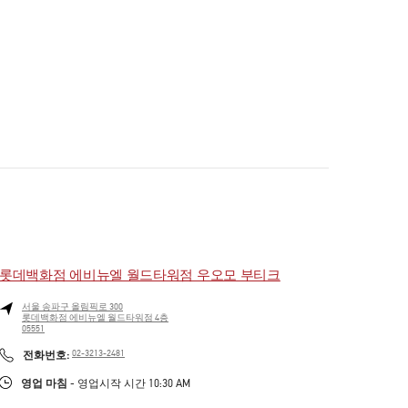
롯데백화점 에비뉴엘 월드타워점 우오모 부티크
서울
송파구
올림픽로 300
롯데백화점 에비뉴엘 월드타워점 4층
05551
PHONE
전화번호:
02-3213-2481
영업 마침
- 영업시작 시간
10:30 AM