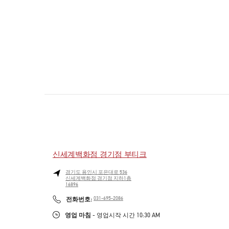
신세계백화점 경기점 부티크
경기도
용인시
포은대로 536
신세계백화점 경기점 지하1층
16896
PHONE
전화번호:
031-695-2086
영업 마침
- 영업시작 시간
10:30 AM