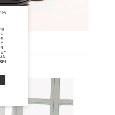
 계속
능을
하고
파트
모두
용에
허용하
 사용
방침
에