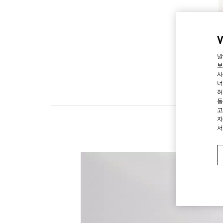
발
보
사
너
허
동
고
자
서