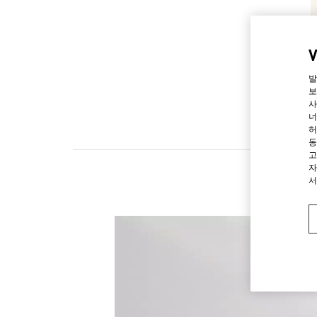
발
보
사
너
허
동
고
자
서