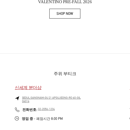
VALENTINO PRE-FALL 2026
SHOP NOW
Link Opens in New Tab
주위 부티크
신세계 분더샵
SEOUL
GANGNAM-GU
21 APGUJEONG-RO 60-GIL
06016
PHONE
전화번호:
02-2056-1234
영업 중
- 폐점시간
8:00 PM