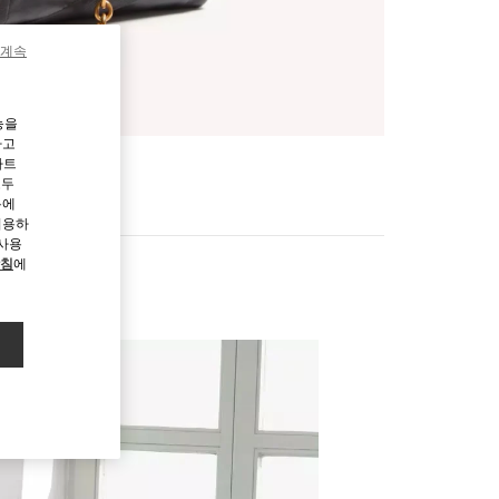
 계속
능을
하고
파트
모두
용에
허용하
 사용
방침
에