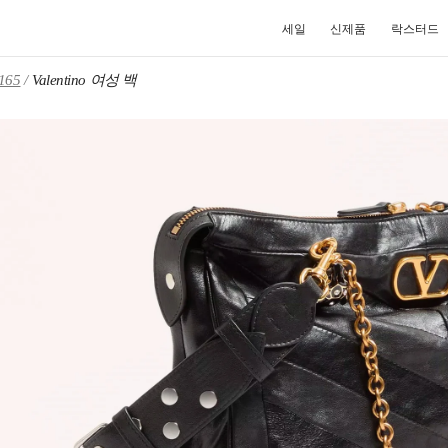
세일
신제품
락스터드
65
Valentino 여성 백
NEW TAB
Link O