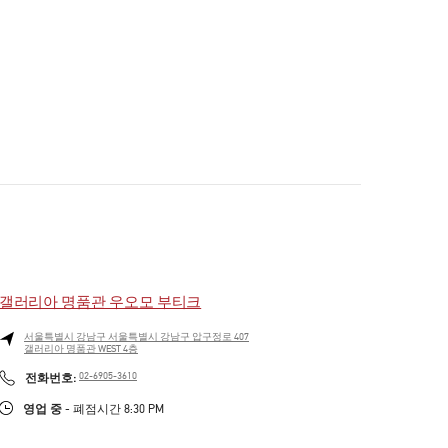
갤러리아 명품관 우오모 부티크
서울특별시
강남구
서울특별시 강남구 압구정로 407
갤러리아 명품관 WEST 4층
PHONE
전화번호:
02-6905-3610
영업 중
- 폐점시간
8:30 PM