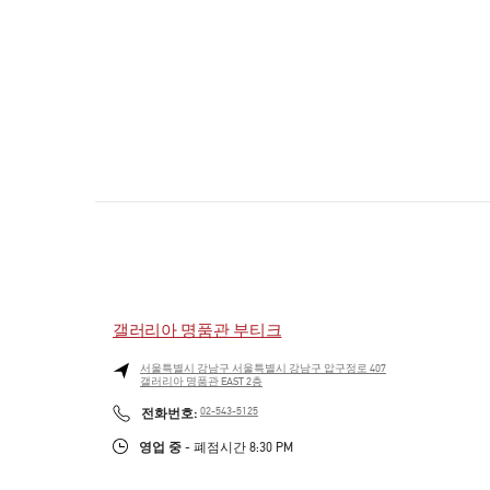
갤러리아 명품관 부티크
서울특별시
강남구
서울특별시 강남구 압구정로 407
갤러리아 명품관 EAST 2층
PHONE
전화번호:
02-543-5125
영업 중
- 폐점시간
8:30 PM