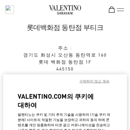
Skip to content
Return to Nav
롯데백화점 동탄점 부티크
주소 :
경기도
화성시
오산동
동탄역로 160
롯데 백화점 동탄점 1F
445150
영업 마침
- 영업시작 시간
10:30 AM
수락하지 않고 계속
VALENTINO.COM의 쿠키에
대하여
예약하기
발렌티노는 쿠키 및 기타 추적 기술을 사용하여 (기술 쿠키 덕
031-8036-3593
분에) 사이트의 적절한 기능을 보장하고 귀하의 동의 하에 콘
텐츠를 개인 맞춤화하며 타겟 광고 커뮤니케이션을 전송하고