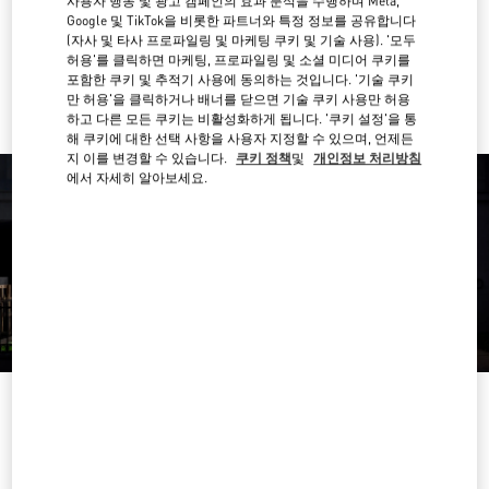
사용자 행동 및 광고 캠페인의 효과 분석을 수행하며 Meta,
경로 찾기
Link Opens in New Tab
Google 및 TikTok을 비롯한 파트너와 특정 정보를 공유합니다
(자사 및 타사 프로파일링 및 마케팅 쿠키 및 기술 사용). '모두
허용'를 클릭하면 마케팅, 프로파일링 및 소셜 미디어 쿠키를
Ride there with Uber
포함한 쿠키 및 추적기 사용에 동의하는 것입니다. '기술 쿠키
만 허용'을 클릭하거나 배너를 닫으면 기술 쿠키 사용만 허용
하고 다른 모든 쿠키는 비활성화하게 됩니다. '쿠키 설정'을 통
해 쿠키에 대한 선택 사항을 사용자 지정할 수 있으며, 언제든
지 이를 변경할 수 있습니다.
쿠키 정책
및
개인정보 처리방침
에서 자세히 알아보세요.
영업시간
요일
시간
일요일
10:30 AM
-
8:30 PM
월요일
10:30 AM
-
8:00 PM