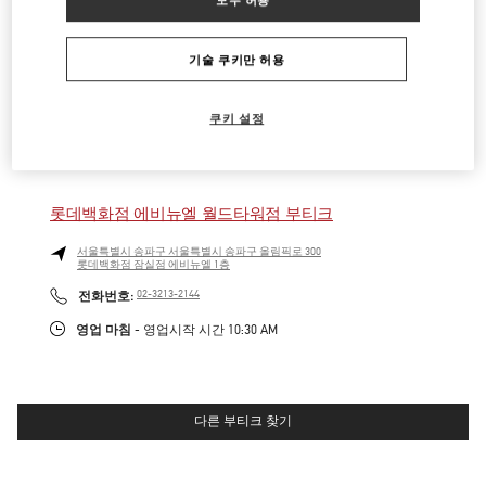
현대백화점 판교점 부티크
기술 쿠키만 허용
성남시
분당구
경기도 성남시 분당구 판교역로 146번길 20
현대백화점 판교점 1층
LINK OPENS IN NEW TAB
PHONE
전화번호:
031-5170-1149
쿠키 설정
영업 마침
- 영업시작 시간
10:30 AM
롯데백화점 에비뉴엘 월드타워점 부티크
서울특별시
송파구
서울특별시 송파구 올림픽로 300
롯데백화점 잠실점 에비뉴엘 1층
LINK OPENS IN NEW TAB
PHONE
전화번호:
02-3213-2144
영업 마침
- 영업시작 시간
10:30 AM
다른 부티크 찾기