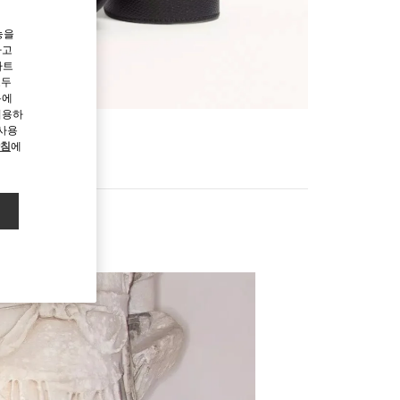
능을
하고
파트
모두
용에
허용하
 사용
방침
에