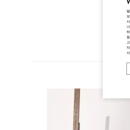
발
보
사
너
허
동
고
자
서