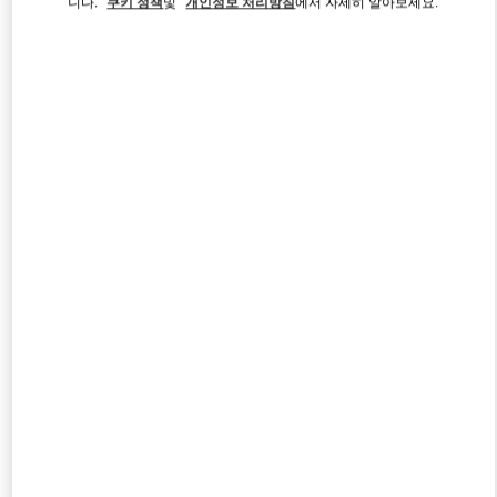
니다.
쿠키 정책
및
개인정보 처리방침
에서 자세히 알아보세요.
Link Opens in New Tab
자세히 보기
신제품