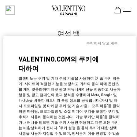
Skip to content
Return to Nav
여성 백
수락하지 않고 계속
Valentino
Dusseldorf
VALENTINO.COM의 쿠키에
대하여
지금 전화
발렌티노는 쿠키 및 기타 추적 기술을 사용하여 (기술 쿠키 덕분
에) 사이트의 적절한 기능을 보장하고 귀하의 동의 하에 콘텐츠
자세한 정보
를 개인 맞춤화하며 타겟 광고 커뮤니케이션을 전송하고 사용자
행동 및 광고 캠페인의 효과 분석을 수행하며 Meta, Google 및
LINK OPENS IN NE
경로 찾기
TikTok을 비롯한 파트너와 특정 정보를 공유합니다(자사 및 타
사 프로파일링 및 마케팅 쿠키 및 기술 사용). '모두 허용'를 클릭
하면 마케팅, 프로파일링 및 소셜 미디어 쿠키를 포함한 쿠키 및
추적기 사용에 동의하는 것입니다. '기술 쿠키만 허용'을 클릭하
거나 배너를 닫으면 기술 쿠키 사용만 허용하고 다른 모든 쿠키
는 비활성화하게 됩니다. '쿠키 설정'을 통해 쿠키에 대한 선택
사항을 사용자 지정할 수 있으며, 언제든지 이를 변경할 수 있습