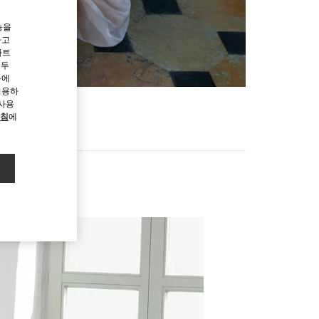
능을
하고
파트
모두
용에
허용하
 사용
방침
에