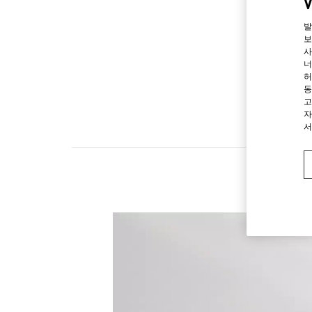
발
보
사
너
허
동
고
자
서