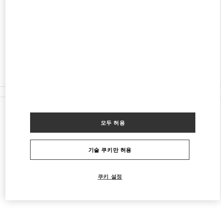
TRETYAKOVSKY PROYEZD, 3
MOSCOW
109012
영업 마침
8 (495) 933-32-08
모든 부티크
모두 허용
기술 쿠키만 허용
쿠키 설정