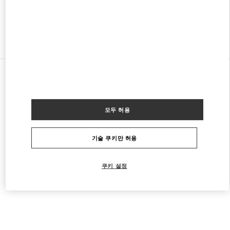
다른 부티크 찾기
모든 부티크
레바논
Al Moutrane Street 143 Beirut 1107 2030
Valentino 여성 슈즈
모두 허용
기술 쿠키만 허용
쿠키 설정