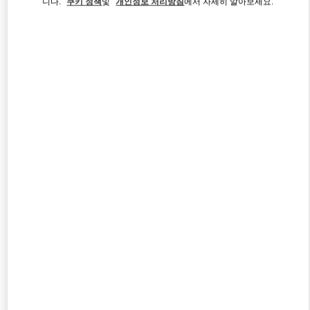
니다.
쿠키 정책
및
개인정보 처리방침
에서 자세히 알아보세요.
Link Opens in New Tab
자세히 보기
신제품