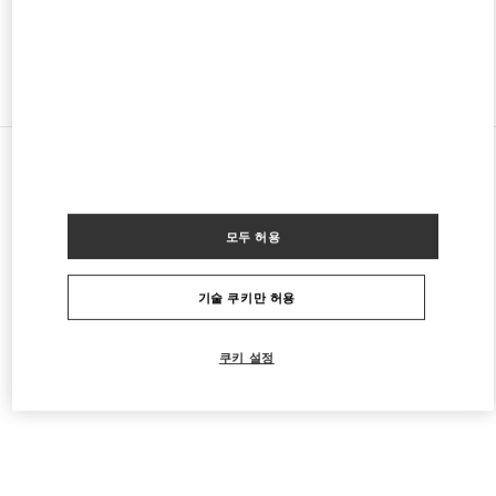
다른 부티크 찾기
모든 부티크
말레이시아
168, Jalan Bukit Bintang
Valentino 여성 슈즈
모두 허용
기술 쿠키만 허용
쿠키 설정