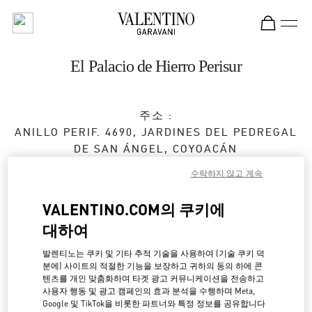
Skip to content
Return to Nav
El Palacio de Hierro Perisur
주소 :
ANILLO PERIF. 4690, JARDINES DEL PEDREGAL
DE SAN ÁNGEL, COYOACÁN
EL PALACIO DE HIERRO PERISUR
수락하지 않고 계속
04500
CIUDAD DE MÉXICO
,
CIUDAD DE MÉXICO
VALENTINO.COM의 쿠키에
영업 마침
- 영업시작 시간
11:00 AM
대하여
55 8659 8709
발렌티노는 쿠키 및 기타 추적 기술을 사용하여 (기술 쿠키 덕
분에) 사이트의 적절한 기능을 보장하고 귀하의 동의 하에 콘
경로 찾기
텐츠를 개인 맞춤화하며 타겟 광고 커뮤니케이션을 전송하고
Link Opens in New Tab
사용자 행동 및 광고 캠페인의 효과 분석을 수행하며 Meta,
Google 및 TikTok을 비롯한 파트너와 특정 정보를 공유합니다