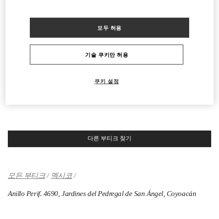
주위 부티크
모두 허용
POLANCO WOMEN'S WORLD
기술 쿠키만 허용
AV MOLIERE 222, POLANCO, POLANCO II SECC, MIGUEL HIDALGO
EL PALACIO DE HIERRO POLANCO
11550
MEXICO CITY
,
CIUDAD DE MÉXICO
LINK OPENS IN NEW TAB
쿠키 설정
PHONE
전화번호:
55 5283 7200
영업 마침
- 영업시작 시간
11:00 AM
다른 부티크 찾기
모든 부티크
멕시코
Anillo Perif. 4690, Jardines del Pedregal de San Ángel, Coyoacán