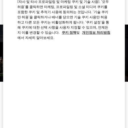
Ride there with Uber
(자사 및 타사 프로파일링 및 마케팅 쿠키 및 기술 사용). '모두
허용'를 클릭하면 마케팅, 프로파일링 및 소셜 미디어 쿠키를
포함한 쿠키 및 추적기 사용에 동의하는 것입니다. '기술 쿠키
만 허용'을 클릭하거나 배너를 닫으면 기술 쿠키 사용만 허용
하고 다른 모든 쿠키는 비활성화하게 됩니다. '쿠키 설정'을 통
해 쿠키에 대한 선택 사항을 사용자 지정할 수 있으며, 언제든
지 이를 변경할 수 있습니다.
쿠키 정책
및
개인정보 처리방침
에서 자세히 알아보세요.
영업시간
요일
시간
일요일
11:00 AM
-
9:00 PM
월요일
11:00 AM
-
9:00 PM
화요일
11:00 AM
-
9:00 PM
수요일
11:00 AM
-
9:00 PM
목요일
11:00 AM
-
9:00 PM